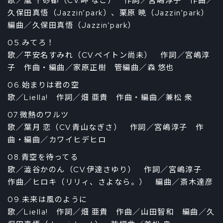
歌／嵐 千砂都（CV.岬 なこ） 作詞／宮嶋淳子 作曲／
久保田真悟（Jazzin’park）、栗原 暁（Jazzin’park）
編曲／久保田真悟（Jazzin’park）
05.みてろ！
歌／平安名すみれ（CV.ペイトン尚未） 作詞／宮嶋淳
子 作曲・編曲／家原正樹 管編曲／森 悠也
06.始まりは君の空
歌／Liella! 作詞／畑 亜貴 作曲・編曲／兼松 衆
07.微熱のワルツ
歌／葉月 恋（CV.青山なぎさ） 作詞／宮嶋淳子 作
曲・編曲／カワイヒデヒロ
08.青空を待ってる
歌／澁谷かのん（CV.伊達さゆり） 作詞／宮嶋淳子
作曲／ヒロキ（リリィ、さよなら。） 編曲／斎木達彦
09.未来は風のように
歌／Liella! 作詞／畑 亜貴 作曲／山田智和 編曲／久