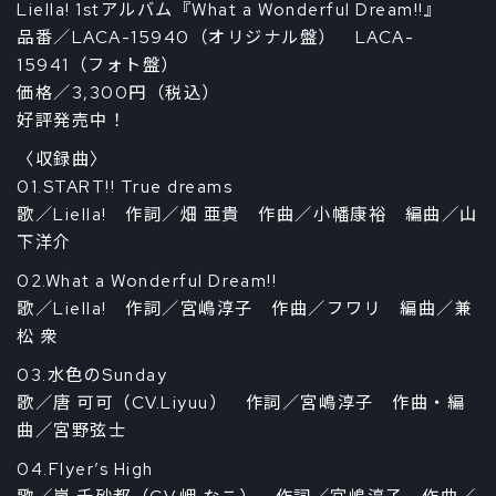
Liella! 1stアルバム『What a Wonderful Dream!!』
品番／LACA-15940（オリジナル盤） LACA-
15941（フォト盤）
価格／3,300円（税込）
好評発売中！
〈収録曲〉
01.START!! True dreams
歌／Liella! 作詞／畑 亜貴 作曲／小幡康裕 編曲／山
下洋介
02.What a Wonderful Dream!!
歌／Liella! 作詞／宮嶋淳子 作曲／フワリ 編曲／兼
松 衆
03.水色のSunday
歌／唐 可可（CV.Liyuu） 作詞／宮嶋淳子 作曲・編
曲／宮野弦士
04.Flyer’s High