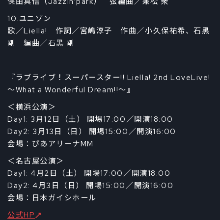
保田真悟（Jazzin’park） 弦編曲／兼松 衆
10.ユニゾン
歌／Liella! 作詞／宮嶋淳子 作曲／小久保祐希、石黑
剛 編曲／石黑 剛
『ラブライブ！スーパースター!! Liella! 2nd LoveLive!
～What a Wonderful Dream!!～』
＜横浜公演＞
Day1: 3月12日（土） 開場17:00／開演18:00
Day2: 3月13日（日） 開場15:00／開演16:00
会場：ぴあアリーナMM
＜名古屋公演＞
Day1: 4月2日（土） 開場17:00／開演18:00
Day2: 4月3日（日） 開場15:00／開演16:00
会場：日本ガイシホール
公式HP