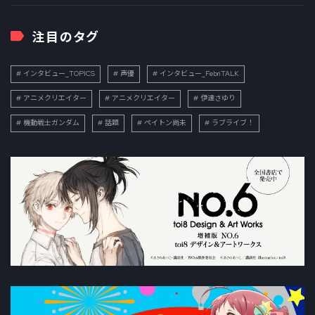
注目のタグ
インタビュー_TOPICS
声優
インタビュー_FebriTALK
アニメクリエイター
アニメクリエイター
伊達さゆり
機動戦士ガンダム
話題
ペイトン尚未
ラブライブ！