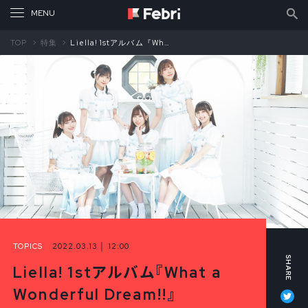
TOP
特集
Liella! 1stアルバム『What a Wonderful Dream!!』フォト＆インタビュー⑦ メンバー座談会・後編
TOPICS
2022.03.13 │ 12:00
Liella! 1stアルバム『What a
Tw
Wonderful Dream!!』