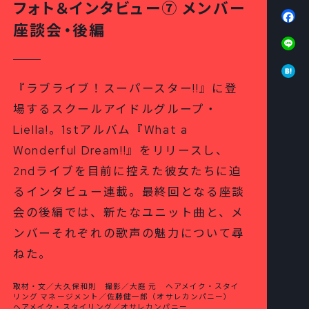
フォト＆インタビュー⑦ メンバー
Fa
座談会・後編
Li
Ha
『ラブライブ！スーパースター!!』に登
場するスクールアイドルグループ・
Liella!。1stアルバム『What a
Wonderful Dream!!』をリリースし、
2ndライブを目前に控えた彼女たちに迫
るインタビュー連載。最終回となる座談
会の後編では、新たなユニット曲と、メ
ンバーそれぞれの歌声の魅力について尋
ねた。
取材・文／大久保和則 撮影／大庭 元 ヘアメイク・スタイ
リング マネージメント／佐藤健一郎（オサレカンパニー）
ヘアメイク・スタイリング／オサレカンパニー