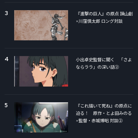
3
『進撃の巨人』の原点 諫山創
×川窪慎太郎 ロング対談
4
小出卓史監督に聞く 「さよ
ならララ」の深い話②
5
『これ描いて死ね』の原点に
迫る！ 原作・とよ田みのる
×監督・赤城博昭 対談②