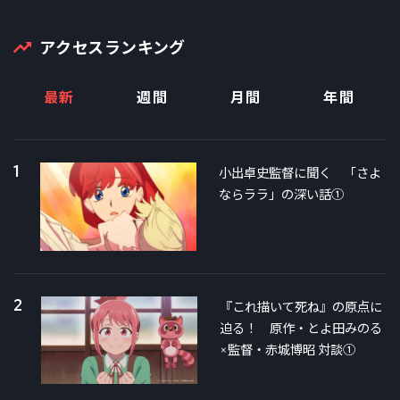
アクセスランキング
最新
週間
月間
年間
1
小出卓史監督に聞く 「さよ
ならララ」の深い話①
2
『これ描いて死ね』の原点に
迫る！ 原作・とよ田みのる
×監督・赤城博昭 対談①