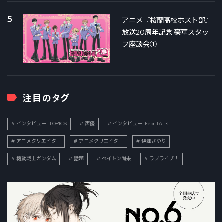
5
アニメ『桜蘭高校ホスト部』
放送20周年記念 豪華スタッ
フ座談会①
注目のタグ
インタビュー_TOPICS
声優
インタビュー_FebriTALK
アニメクリエイター
アニメクリエイター
伊達さゆり
機動戦士ガンダム
話題
ペイトン尚未
ラブライブ！