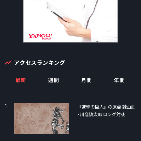
アクセスランキング
最新
週間
月間
年間
1
『進撃の巨人』の原点 諫山創
×川窪慎太郎 ロング対談