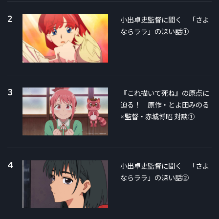
2
小出卓史監督に聞く 「さよ
ならララ」の深い話①
3
『これ描いて死ね』の原点に
迫る！ 原作・とよ田みのる
×監督・赤城博昭 対談①
4
小出卓史監督に聞く 「さよ
ならララ」の深い話②