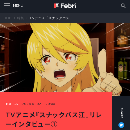
TOP
特集
TVアニメ『スナックバス江』リレーインタビュー① 明美役・高橋李依
TOPICS
2024.01.02 │ 20:00
TVアニメ『スナックバス江』リレ
Tw
ーインタビュー①