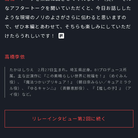
なアフタートークを聞いていただくと、今日お話しした
ような現場のノリのよさがさらに伝わると思いますの
で、ぜひ本編とあわせて、そちらも楽しみにしていただ
けたらうれしいです！
高橋李依
たかはしりえ 2月27日生まれ。埼玉県出身。81プロデュース所
属。主な出演作に『この素晴らしい世界に祝福を！』（めぐみん
役）、『魔法つかいプリキュア！』（朝日奈みらい／キュアミラク
ル役）、『ゆるキャン△』（斉藤恵那役）、『【推しの子】』（ア
イ役）など。
リレーインタビュー第2回に続く