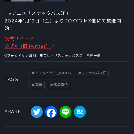
TVアニメ『スナックバス江』
2024年1月12日（金）よりTOKYO MX他にて放送開
始！
公式サイト
公式X（旧Twitter）
©フォビドゥン澁川／集英社・「スナックバス江」常連一同
インタビュー_TOPICS
スナックバス江
TAGS
声優
高橋李依
Twitter
Facebook
Line
Hatena
SHARE