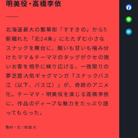
明美役・高橋李依
Fa
Li
Ha
北海道最大の繁華街「すすきの」から5
駅離れた「北24条」にたたずむ小さな
スナックを舞台に、酸いも甘いも噛み分
けたママ＆チーママのタッグがクセの強
いお客を相手に繰り広げる、一夜限りの
夢芝居――人気ギャグマンガ『スナックバス
江（以下、バス江）』が、奇跡のアニメ
化。チーママ・明美役を演じる高橋李依
に、作品のディープな魅力をたっぷり語
ってもらった。
取材・文／前田 久