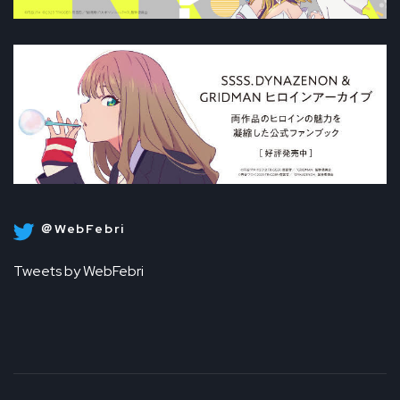
＠WebFebri
Tweets by WebFebri