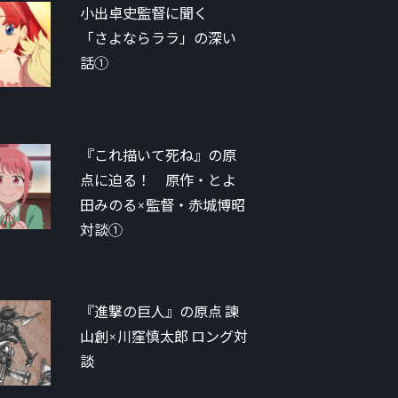
小出卓史監督に聞く
「さよならララ」の深い
話①
『これ描いて死ね』の原
点に迫る！ 原作・とよ
田みのる×監督・赤城博昭
対談①
『進撃の巨人』の原点 諫
山創×川窪慎太郎 ロング対
談