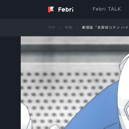
Febri TALK
TOP
特集
劇場版『名探偵コナン ハ