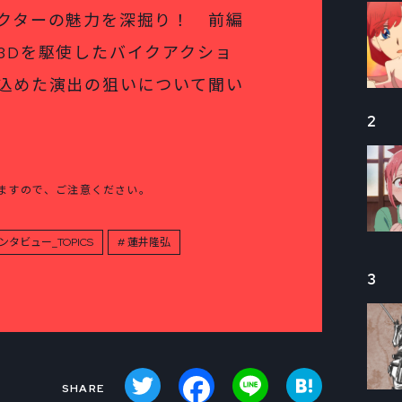
クターの魅力を深掘り！ 前編
3Dを駆使したバイクアクショ
込めた演出の狙いについて聞い
2
ますので、ご注意ください。
ンタビュー_TOPICS
蓮井隆弘
3
Twitter
Facebook
Line
Hatena