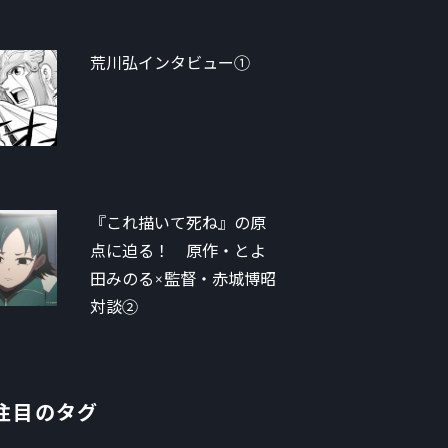
荒川弘インタビュー①
『これ描いて死ね』の原
点に迫る！ 原作・とよ
田みのる×監督・赤城博昭
対談②
注目のタグ