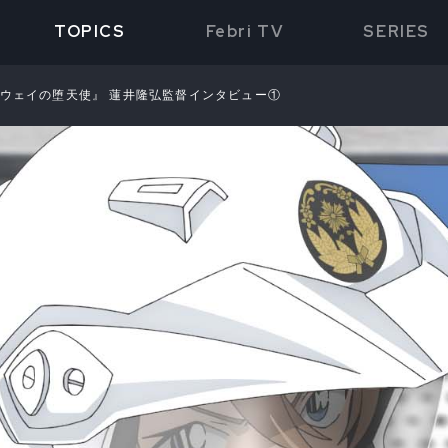
TOPICS
Febri TV
SERIES
イウェイの堕天使』 蓮井隆弘監督インタビュー①