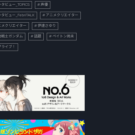
タビュー_TOPICS
声優
タビュー_FebriTALK
アニメクリエイター
ニメクリエイター
伊達さゆり
動戦士ガンダム
話題
ペイトン尚未
ブライブ！