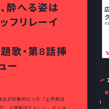
ん、酔へる姿は
ッフリレーイ
P主題歌・第8話挿
ュー
最
演出が印象的だった『上伊那ぼ
1
下、上伊那ぼたん）』。インタ