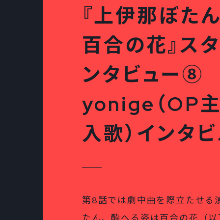
『上伊那ぼた
百合の花』スタ
ンタビュー⑧
yonige（O
入歌）インタビ
第8話では劇中曲を際立たせる
たん、酔へる姿は百合の花（以