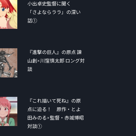
小出卓史監督に聞く
「さよならララ」の深い
話①
『進撃の巨人』の原点 諫
山創×川窪慎太郎 ロング対
談
『これ描いて死ね』の原
点に迫る！ 原作・とよ
田みのる×監督・赤城博昭
対談①