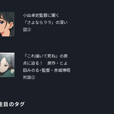
小出卓史監督に聞く
「さよならララ」の深い
話②
『これ描いて死ね』の原
点に迫る！ 原作・とよ
田みのる×監督・赤城博昭
対談②
注目のタグ