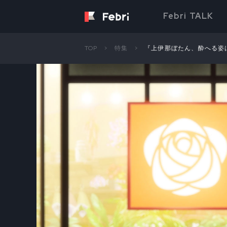
Febri TALK
TOP
特集
『上伊那ぼたん、酔へる姿は