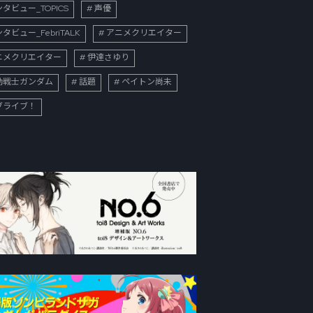
タビュー_TOPICS
声優
タビュー_FebriTALK
アニメクリエイター
ニメクリエイター
伊達さゆり
動戦士ガンダム
話題
ペイトン尚未
ブライブ！