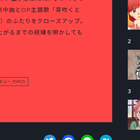
劇中曲とOP主題歌「芽吹くと
ニゲ）のふたりをクローズアップ。
上がるまでの経緯を明かしても
2
ュー_TOPICS
3
Twitter
Facebook
Line
Hatena