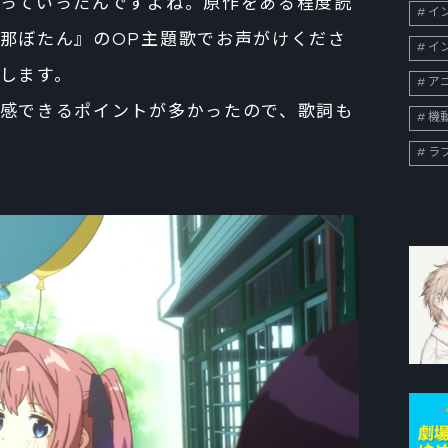
っていったんですよね。原作をある程度読
イン
那ぼたん』のOP主題歌でお声がけくださ
イン
します。
ア
感できるポイントが多かったので、歌詞も
機
ラ