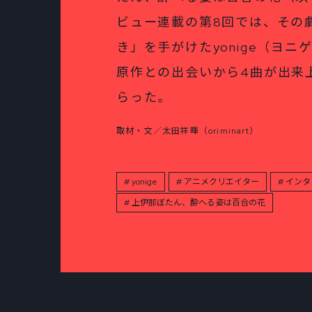
ビュー連載の第8回では、その
き」を手がけたyonige（ヨ
原作との出会いから4曲が出来
らった。
取材・文／太田祥暉（oriminart）
yonige
アニメクリエイター
インタビ
上伊那ぼたん、酔へる姿は百合の花