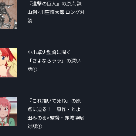
『進撃の巨人』の原点 諫
山創×川窪慎太郎 ロング対
談
小出卓史監督に聞く
「さよならララ」の深い
話①
『これ描いて死ね』の原
点に迫る！ 原作・とよ
田みのる×監督・赤城博昭
対談①