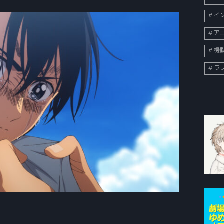
イン
ア
機
ラ