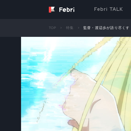
Febri TALK
TOP
特集
監督・渡辺歩が語り尽くす