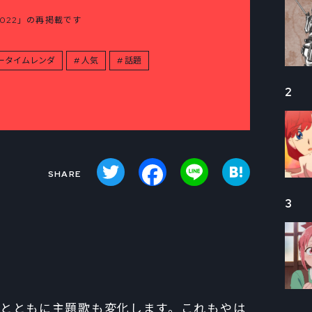
2022」の再掲載です
ータイムレンダ
人気
話題
2
Twitter
Facebook
Line
Hatena
3
いくとともに主題歌も変化します。これもやは