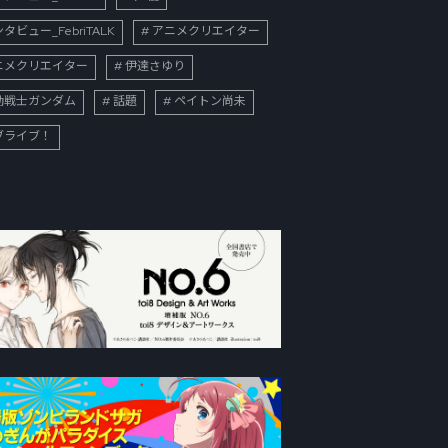
タビュー_FebriTALK
アニメクリエイター
ニメクリエイター
伊達さゆり
動戦士ガンダム
話題
ペイトン尚未
ブライブ！