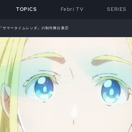
TOPICS
Febri TV
SERIES
『サマータイムレンダ』の制作舞台裏②