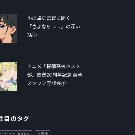
小出卓史監督に聞く
「さよならララ」の深い
話②
アニメ『桜蘭高校ホスト
部』放送20周年記念 豪華
スタッフ座談会①
注目のタグ
タビュー_TOPICS
声優