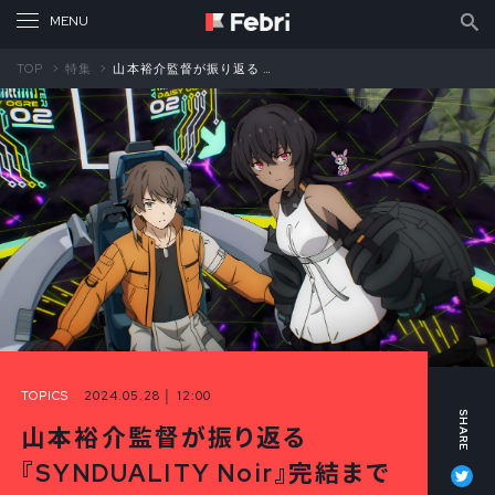
TOP
特集
山本裕介監督が振り返る 『SYNDUALITY Noir』完結までの道のり②
TOPICS
2024.05.28 │ 12:00
山本裕介監督が振り返る
Tw
『SYNDUALITY Noir』完結まで