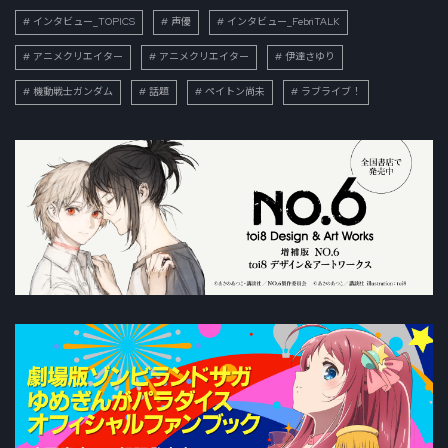
インタビュー_TOPICS
声優
インタビュー_FebriTALK
アニメクリエイター
アニメクリエイター
伊達さゆり
機動戦士ガンダム
話題
ペイトン尚未
ラブライブ！