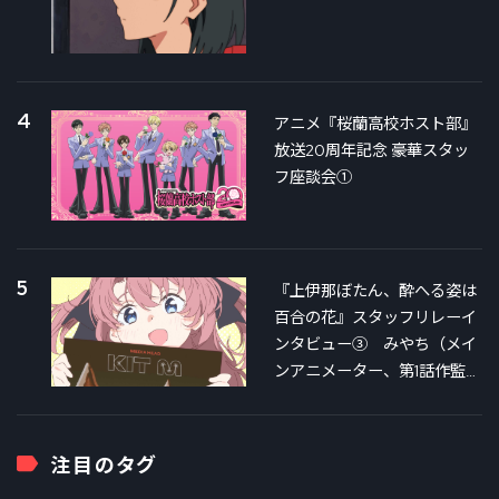
4
アニメ『桜蘭高校ホスト部』
放送20周年記念 豪華スタッ
フ座談会①
5
『上伊那ぼたん、酔へる姿は
百合の花』スタッフリレーイ
ンタビュー③ みやち（メイ
ンアニメーター、第1話作監）
×銀さん（第3話絵コンテ＆作
監）対談
注目のタグ