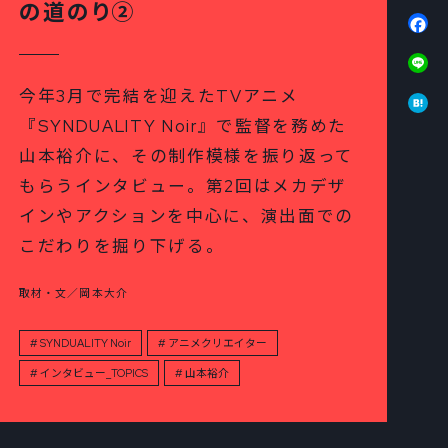
の道のり②
Fa
Li
Ha
今年3月で完結を迎えたTVアニメ
『SYNDUALITY Noir』で監督を務めた
山本裕介に、その制作模様を振り返って
もらうインタビュー。第2回はメカデザ
インやアクションを中心に、演出面での
こだわりを掘り下げる。
取材・文／岡本大介
SYNDUALITY Noir
アニメクリエイター
インタビュー_TOPICS
山本裕介