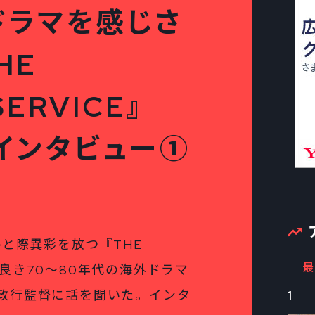
ドラマを感じさ
HE
SERVICE』
インタビュー①
ひと際異彩を放つ『THE
最
。古き良き70～80年代の海外ドラマ
政行監督に話を聞いた。インタ
1