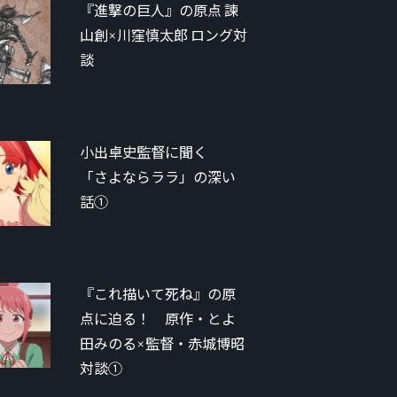
『進撃の巨人』の原点 諫
山創×川窪慎太郎 ロング対
談
小出卓史監督に聞く
「さよならララ」の深い
話①
『これ描いて死ね』の原
点に迫る！ 原作・とよ
田みのる×監督・赤城博昭
対談①