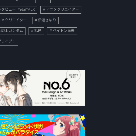
タビュー_FebriTALK
アニメクリエイター
ニメクリエイター
伊達さゆり
動戦士ガンダム
話題
ペイトン尚未
ブライブ！