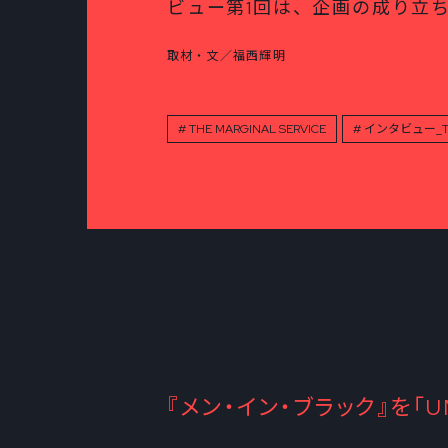
ビュー第1回は、企画の成り立
取材・文／福西輝明
THE MARGINAL SERVICE
インタビュー_TO
『メン・イン・ブラック』を「