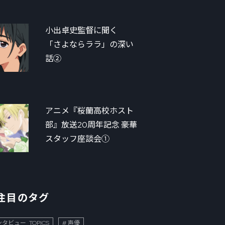
小出卓史監督に聞く
「さよならララ」の深い
話②
アニメ『桜蘭高校ホスト
部』放送20周年記念 豪華
スタッフ座談会①
注目のタグ
タビュー_TOPICS
声優