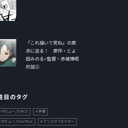
『これ描いて死ね』の原
点に迫る！ 原作・とよ
田みのる×監督・赤城博昭
対談②
注目のタグ
タビュー_TOPICS
声優
タビュー_FebriTALK
アニメクリエイター