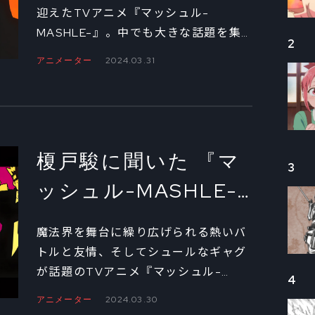
編』OP映像メイキン
迎えたTVアニメ『マッシュル-
MASHLE-』。中でも大きな話題を集
グ BBBBダンスがで
2
めたOPアニメーションについて、絵コ
アニメーター
2024.03.31
きるまで②
ンテ・演出を担当した榎戸駿に話を聞
くインタビュー連載の第2回では、作
品に参加することになった経緯、そし
て基本的なコンセプトが決定するまで
の裏側を聞いた。
榎戸駿に聞いた 『マ
3
ッシュル-MASHLE-
神覚者候補選抜試験
魔法界を舞台に繰り広げられる熱いバ
編』OP映像メイキン
トルと友情、そしてシュールなギャグ
が話題のTVアニメ『マッシュル-
グ BBBBダンスがで
4
MASHLE-』。現在、第2期「神覚者候
アニメーター
2024.03.30
きるまで①
補選抜試験編」が放送中の本作だが、