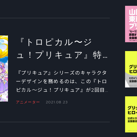
作で監督を務める加瀬充子に『タイバ
ニ2』第1クールの制作を振り返っても
らうロングインタビューを実施。第1回
は『タイバニ2』での挑戦と、バディ
システムについて聞いた。
『トロピカル〜ジ
ュ！プリキュア』特
集 キャラクターデ
『プリキュア』シリーズのキャラクタ
ザイン・中谷友紀子
ーデザインを務めるのは、この『トロ
ピカル～ジュ！プリキュア』が2回目
インタビュー
となる中谷友紀子。華やかで明るいテ
アニメーター
2021.08.23
イストは、どんな試行錯誤を経て生み
出されたのか。シリーズ最新作の舞台
裏について、じっくりと話を聞いた。