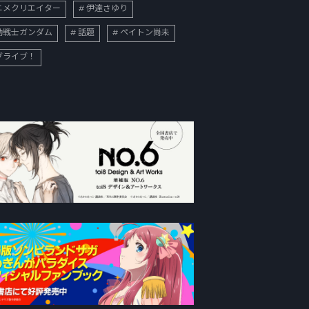
ニメクリエイター
伊達さゆり
動戦士ガンダム
話題
ペイトン尚未
ブライブ！