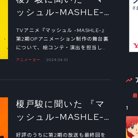
ッシュル-MASHLE-
神覚者候補選抜試験
TVアニメ『マッシュル -MASHLE-』
編』OP映像メイキン
第2期OPアニメーション制作の舞台裏
について、絵コンテ・演出を担当した
グ BBBBダンスがで
榎戸駿に聞くインタビュー連載。締め
アニメーター
2024.04.01
きるまで③
くくりとなる第3回は、TikTokなどで
話題沸騰のダンスシーンの狙いについ
て。なぜダンスパートを組み込もうと
思ったのか？ そして、大きな反響を
最
呼んだ今の心境を、じっくりと語って
榎戸駿に聞いた 『マ
もらった。
1
ッシュル-MASHLE-
神覚者候補選抜試験
好評のうちに第2期の放送も最終回を