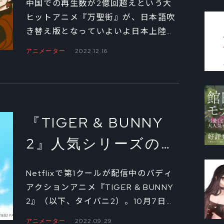
中国での再生数が2億回超えという大
ーたち②
ヒットアニメ『万聖街』が、日本語吹
き替え版となっていよいよ日本上陸。
シリーズ構成・脚本を務める徐碧君、
アニメーター
2022.12.16
監督の呆尾、小榕の3人へのインタビ
ュー第2回をお届けします。
『TIGER & BUNNY
2』人気シリーズの
「先」を描くために
Netflixで第1クールが配信中のバディ
監督・加瀬充子が考
アクションアニメ『TIGER & BUNNY
2』（以下、タイバニ2）。10月7日か
えたこと①
らスタートする第2クールを前に、本
アニメーター
2022.09.29