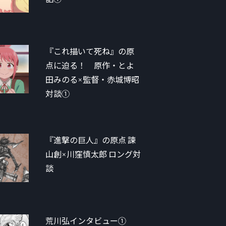
『これ描いて死ね』の原
点に迫る！ 原作・とよ
田みのる×監督・赤城博昭
対談①
『進撃の巨人』の原点 諫
山創×川窪慎太郎 ロング対
談
荒川弘インタビュー①