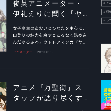
俊英アニメーター・
ア
らった。
伊礼えりに聞く『ヤ
機
ラ
マノススメ Next
女子高生のあおいとひなたを中心に、
Summit』を通して得
山登りの魅力を余すところなく詰め込
んだゆるふわアウトドアマンガ『ヤマ
たもの①
ノススメ』。TVアニメ最新シリーズ
アニメーター
2023.01.19
『ヤマノススメ Next Summit（以下、
Next Summit）』も大盛況のうちに放
送を終えたところだが、ここでは前作
から参加している俊英アニメーター・
伊礼えりにインタビュー。前編では
アニメ『万聖街』ス
OPアニメーションの制作舞台裏を尋
タッフが語り尽くす
ねた。
魅力的なキャラクタ