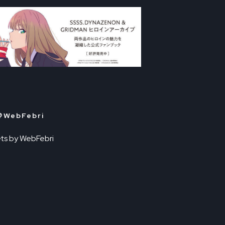
＠WebFebri
ts by WebFebri