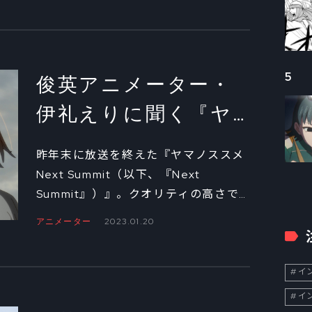
そのOPアニメーションも大きな反響
を呼んでいる。その絵コンテ・演出を
担当した榎戸駿に、制作の裏側につい
て話を聞いた。
5
俊英アニメーター・
伊礼えりに聞く『ヤ
マノススメ Next
昨年末に放送を終えた『ヤマノススメ
Summit』を通して得
Next Summit（以下、『Next
Summit』）』。クオリティの高さで
たもの②
評判を呼んだ本作の中でもとくに目を
アニメーター
2023.01.20
惹くOPアニメーションの絵コンテ・
演出を担当した伊礼えりへのインタビ
ュー。後編では、原画、演出として参
イン
加したエピソードと、自身が目指すア
イン
ニメーター、演出像について語っても