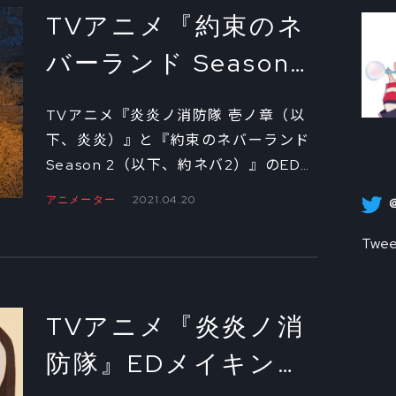
TVアニメ『約束のネ
バーランド Season
2』EDメイキング ～
TVアニメ『炎炎ノ消防隊 壱ノ章（以
紺野大樹の世界②～
下、炎炎）』と『約束のネバーランド
Season 2（以下、約ネバ2）』のED映
像をひとりで手がけたアニメーター・
アニメーター
2021.04.20
紺野大樹。第2回目は、2021年の1月か
ら3月末にかけて放送された『約ネバ
Twee
2』のEDのメイキングについて、幻の
ボツ案も含めて聞いていく。また、ア
ニメの道を志したきっかけなど、その
TVアニメ『炎炎ノ消
来歴についても掘り下げてみた。
防隊』EDメイキング