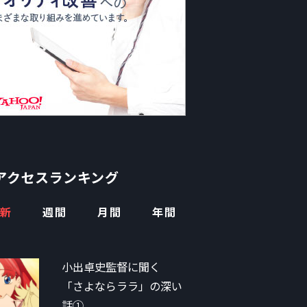
アクセスランキング
新
週間
月間
年間
小出卓史監督に聞く
「さよならララ」の深い
話①