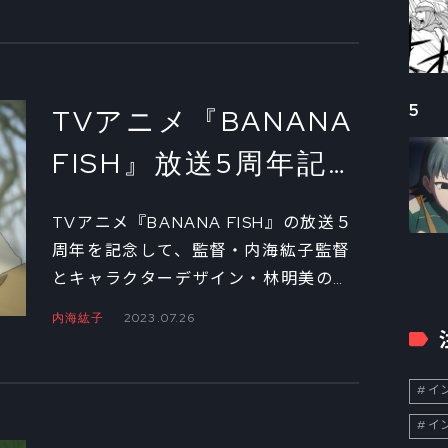
DVDが発売中。そこで今回は監督の内
海紘子、アニプレックスのプロデュー
サー・瓜生恭子、ボンズフィルムのプ
ロデューサー・竹本順仁の３人に、制
5
TVアニメ『BANANA
作の裏側について話を聞いた。
FISH』放送5周年記念
監督・内海紘子×キャ
TVアニメ『BANANA FISH』の放送５
ラクターデザイン・
周年を記念して、監督・内海紘子監督
とキャラクターデザイン・林明美の対
林明美 スペシャル対
談をお送りするスペシャル企画。後編
内海紘子
2023.07.26
談②
では、シリーズ後半からふたりがとく
に印象に残ったエピソードをセレク
ト。当時の思い出を振り返りつつ、解
イン
説してもらいました。この機会にもう
イン
一度アニメを見直そうと思っている