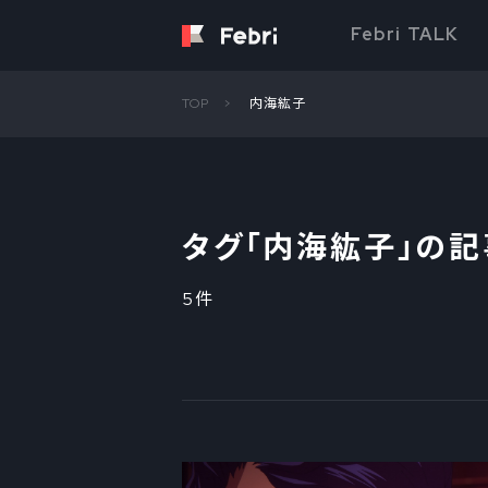
Febri TALK
TOP
内海紘子
タグ「
内海紘子
」の
5件