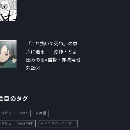
『これ描いて死ね』の原
点に迫る！ 原作・とよ
田みのる×監督・赤城博昭
対談②
注目のタグ
タビュー_TOPICS
声優
タビュー_FebriTALK
アニメクリエイター