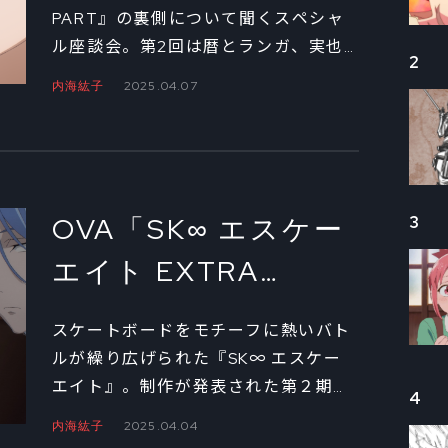
子×プロデューサー陣
PART』の裏側について聞くスペシャ
ル座談会。第2回は暦とランガ、実也
によるメインスタッ
2
の3人が登場する「雨と猫 コンビニア
内海紘子
2025.04.07
フ座談会②
イス ソーダ味」と、高校時代の桜屋敷
と南城をめぐる「本気（マジ）でマジ
になれること」の、2本のエピソード
について。作中に登場する手作りカル
タの、意外な裏話も!?
OVA「SK∞ エスケー
3
エイト EXTRA
PART」 監督・内海紘
スケートボードをモチーフに熱いバト
子×プロデューサー陣
ルが繰り広げられた『SK∞ エスケー
エイト』。制作が発表された第２期に
によるメインスタッ
4
先駆けて、キャラクターたちの意外な
内海紘子
2025.04.04
フ座談会①
一面が垣間見えるOVAのBlu-ray＆