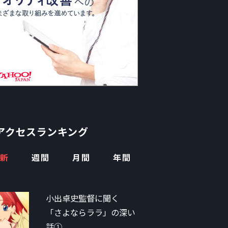
アクセスランキング
新
週間
月間
年間
小出卓史監督に聞く
「さよならララ」の深い
話①