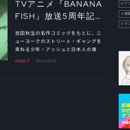
TVアニメ『BANANA
ア
方、初めて見る方も必読です！
FISH』放送5周年記念
機
ラ
監督・内海紘子×キャ
吉田秋生の名作コミックをもとに、ニ
ラクターデザイン・
ューヨークのストリート・ギャングを
束ねる少年・アッシュと日本人の青
林明美 スペシャル対
年・奥村英二の絆を描いたTVアニメ
内海紘子
2023.07.25
談①
『BANANA FISH』。その放送5周年を
記念して、内海紘子監督とキャラクタ
ーデザイン・林明美の対談が実現！
制作当時を振り返りつつ、オススメの
エピソードについて聞きました。