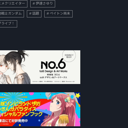
ニメクリエイター
伊達さゆり
動戦士ガンダム
話題
ペイトン尚未
ブライブ！