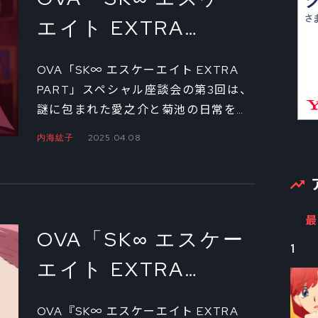
エイト EXTRA
PART」 監督・内海紘
OVA「SK∞ エスケーエイト EXTRA
子×プロデューサー陣
PART」スペシャル座談会の第3回は、
謎に包まれた愛之介と菊池の日常を描
によるメインスタッ
く「Morning Routine」と、シャドウ
内海紘子
2025.04.08
フ座談会③
こと広海の百面相が楽しい「がんばれ
ひろみちゃん！」の、2本のエピソー
ドの裏側に迫る。さらにBlu-ray＆
DVDだけに収録された、エンディング
最
映像についても聞いた。
OVA「SK∞ エスケー
1
エイト EXTRA
PART」 監督・内海紘
OVA『SK∞ エスケーエイト EXTRA