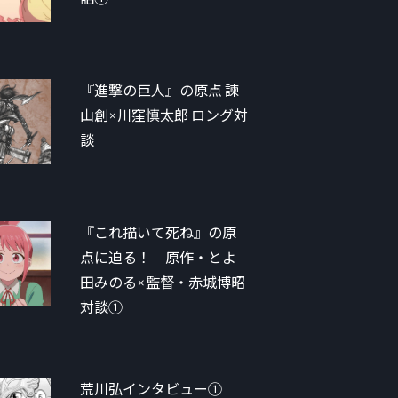
『進撃の巨人』の原点 諫
山創×川窪慎太郎 ロング対
談
『これ描いて死ね』の原
点に迫る！ 原作・とよ
田みのる×監督・赤城博昭
対談①
荒川弘インタビュー①