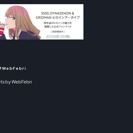
＠WebFebri
ts by WebFebri