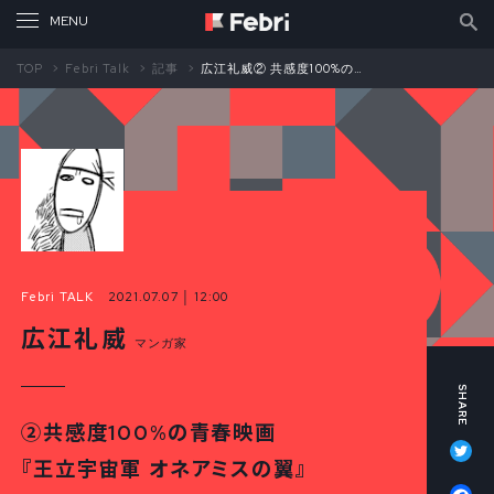
TOP
Febri Talk
記事
広江礼威② 共感度100%の青春映画『王立宇宙軍 オネアミスの翼』
Febri TALK
2021.07.07 │ 12:00
広江礼威
マンガ家
②共感度100%の青春映画
Tw
『王立宇宙軍 オネアミスの翼』
Fa