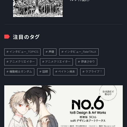
注目のタグ
インタビュー_TOPICS
声優
インタビュー_FebriTALK
アニメクリエイター
アニメクリエイター
伊達さゆり
機動戦士ガンダム
話題
ペイトン尚未
ラブライブ！