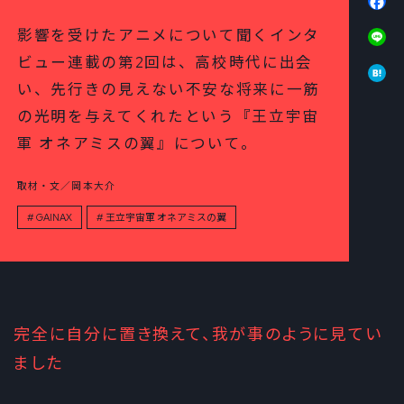
Li
影響を受けたアニメについて聞くインタ
ビュー連載の第2回は、高校時代に出会
Ha
い、先行きの見えない不安な将来に一筋
の光明を与えてくれたという『王立宇宙
軍 オネアミスの翼』について。
取材・文／岡本大介
GAINAX
王立宇宙軍 オネアミスの翼
完全に自分に置き換えて、我が事のように見てい
ました