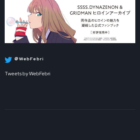
＠WebFebri
Tweets by WebFebri