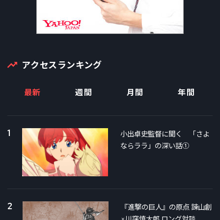
アクセスランキング
最新
週間
月間
年間
1
小出卓史監督に聞く 「さよ
ならララ」の深い話①
2
『進撃の巨人』の原点 諫山創
×川窪慎太郎 ロング対談