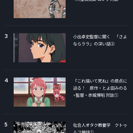
3
小出卓史監督に聞く 「さよ
ならララ」の深い話②
4
『これ描いて死ね』の原点に
迫る！ 原作・とよ田みのる
×監督・赤城博昭 対談①
5
社会人オタク教養学 クトゥ
ルフ神話①