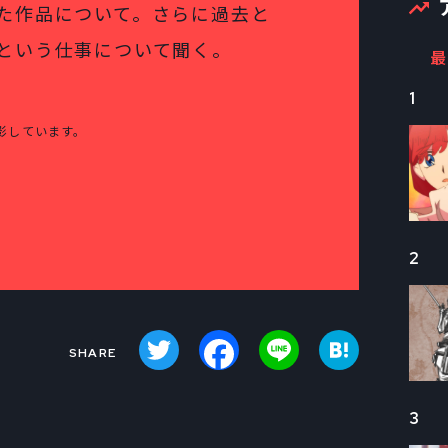
た作品について。さらに過去と
という仕事について聞く。
最
1
影しています。
2
Twitter
Facebook
Line
Hatena
3