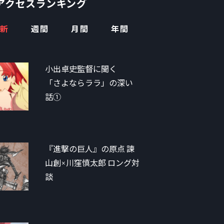
アクセスランキング
新
週間
月間
年間
小出卓史監督に聞く
「さよならララ」の深い
話①
『進撃の巨人』の原点 諫
山創×川窪慎太郎 ロング対
談