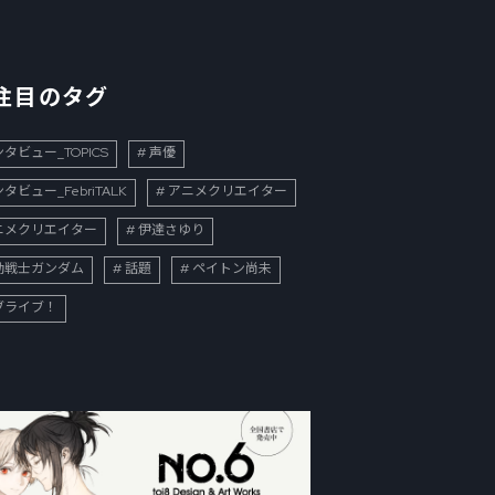
注目のタグ
タビュー_TOPICS
声優
タビュー_FebriTALK
アニメクリエイター
ニメクリエイター
伊達さゆり
動戦士ガンダム
話題
ペイトン尚未
ブライブ！