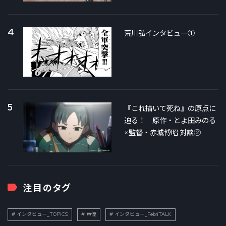
4
荒川弘インタビュー①
5
『これ描いて死ね』の原点に
迫る！ 原作・とよ田みのる
×監督・赤城博昭 対談②
注目のタグ
インタビュー_TOPICS
声優
インタビュー_FebriTALK