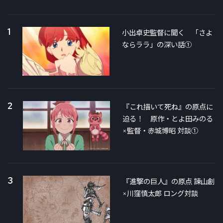
1
小出卓史監督に聞く 「さよ
ならララ」の深い話①
2
『これ描いて死ね』の原点に
迫る！ 原作・とよ田みのる
×監督・赤城博昭 対談①
3
『進撃の巨人』の原点 諫山創
×川窪慎太郎 ロング対談