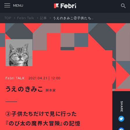
TOP
Febri Talk
記事
うえのきみこ②子供たちだけで見に行った『ドラえもん のび太の魔界大冒険』
Febri TALK
2021.04.21 │ 12:00
うえのきみこ
脚本家
②子供たちだけで見に行った
Tw
『のび太の魔界大冒険』の記憶
Fa