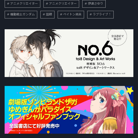
アニメクリエイター
アニメクリエイター
伊達さゆり
機動戦士ガンダム
話題
ペイトン尚未
ラブライブ！