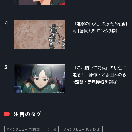
4
『進撃の巨人』の原点 諫山創
×川窪慎太郎 ロング対談
5
『これ描いて死ね』の原点に
迫る！ 原作・とよ田みのる
×監督・赤城博昭 対談②
注目のタグ
インタビュー_TOPICS
声優
インタビュー_FebriTALK