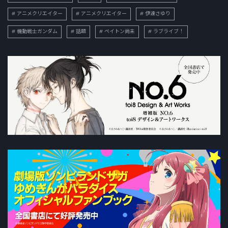
アニメクリエイター
アニメクリエイター
伊達さゆり
機動戦士ガンダム
話題
ペイトン尚未
ラブライブ！