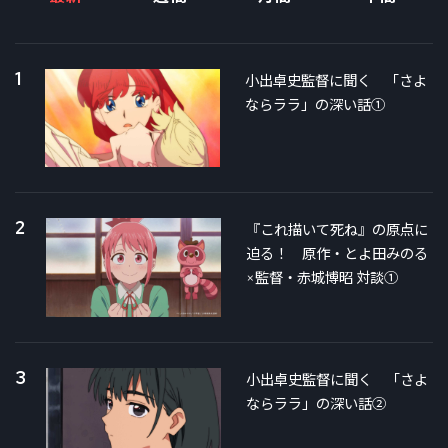
1
小出卓史監督に聞く 「さよ
ならララ」の深い話①
2
『これ描いて死ね』の原点に
迫る！ 原作・とよ田みのる
×監督・赤城博昭 対談①
3
小出卓史監督に聞く 「さよ
ならララ」の深い話②