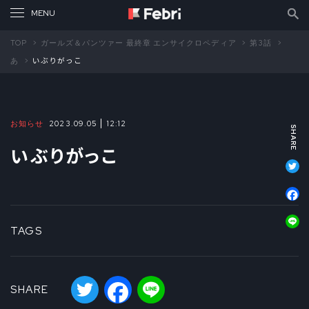
TOP
ガールズ＆パンツァー 最終章 エンサイクロペディア
第3話
あ
いぶりがっこ
お知らせ
2023.09.05
12:12
いぶりがっこ
T
F
L
TAGS
Twitter
Facebook
Line
SHARE