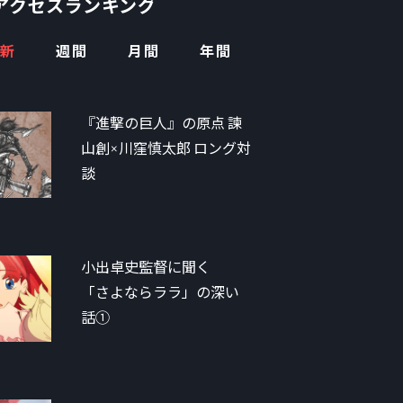
アクセスランキング
新
週間
月間
年間
『進撃の巨人』の原点 諫
山創×川窪慎太郎 ロング対
談
小出卓史監督に聞く
「さよならララ」の深い
話①