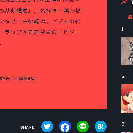
”な刑事のコンビが事件を解決す
の禁断推理』。名探偵・鴨乃橋
最
ンタビュー後編は、バディの絆
1
ーラップする舞台裏のエピソー
。
2
鴨乃橋ロンの禁断推理
Twitter
Facebook
Line
Hatena
3