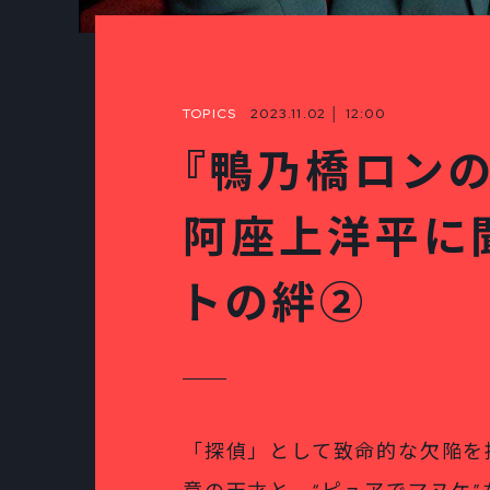
TOPICS
2023.11.02 │ 12:00
『鴨乃橋ロン
阿座上洋平に
トの絆②
「探偵」として致命的な欠陥を