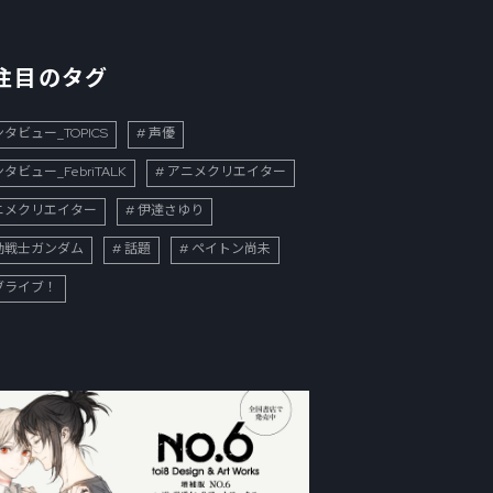
注目のタグ
タビュー_TOPICS
声優
タビュー_FebriTALK
アニメクリエイター
ニメクリエイター
伊達さゆり
動戦士ガンダム
話題
ペイトン尚未
ブライブ！