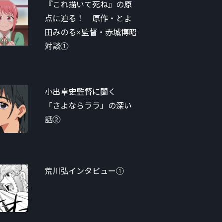
『これ描いて死ね』の原
点に迫る！ 原作・とよ
田みのる×監督・赤城博昭
対談①
小出卓史監督に聞く
「さよならララ」の深い
話②
荒川弘インタビュー①