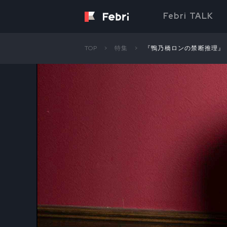
Febri TALK
TOP
特集
『鴨乃橋ロンの禁断推理』