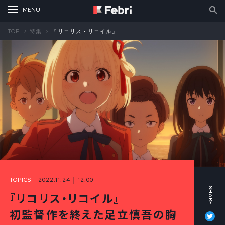
TOP
特集
『リコリス・リコイル』初監督作を終えた足立慎吾の胸の内①
TOPICS
2022.11.24 │ 12:00
『リコリス・リコイル』
Tw
初監督作を終えた足立慎吾の胸