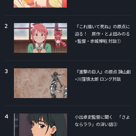
2
『これ描いて死ね』の原点に
迫る！ 原作・とよ田みのる
×監督・赤城博昭 対談①
3
『進撃の巨人』の原点 諫山創
×川窪慎太郎 ロング対談
4
小出卓史監督に聞く 「さよ
ならララ」の深い話②