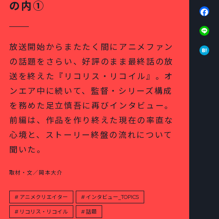
の内①
Fa
Li
Ha
放送開始からまたたく間にアニメファン
の話題をさらい、好評のまま最終話の放
送を終えた『リコリス・リコイル』。オ
ンエア中に続いて、監督・シリーズ構成
を務めた足立慎吾に再びインタビュー。
前編は、作品を作り終えた現在の率直な
心境と、ストーリー終盤の流れについて
聞いた。
取材・文／岡本大介
アニメクリエイター
インタビュー_TOPICS
リコリス・リコイル
話題