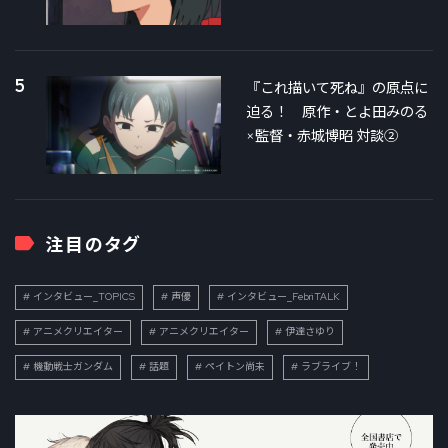
5
『これ描いて死ね』の原点に
迫る！ 原作・とよ田みのる
×監督・赤城博昭 対談②
注目のタグ
インタビュー_TOPICS
声優
インタビュー_FebriTALK
アニメクリエイター
アニメクリエイター
伊達さゆり
機動戦士ガンダム
話題
ペイトン尚未
ラブライブ！