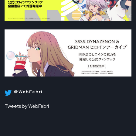
＠WebFebri
Tweets by WebFebri