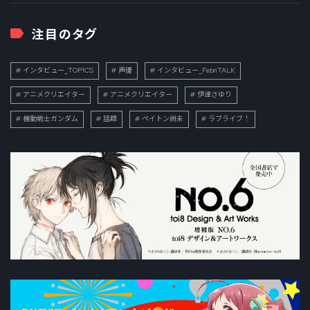
注目のタグ
インタビュー_TOPICS
声優
インタビュー_FebriTALK
アニメクリエイター
アニメクリエイター
伊達さゆり
機動戦士ガンダム
話題
ペイトン尚未
ラブライブ！