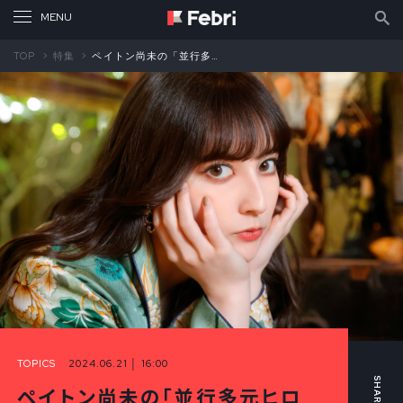
TOP
特集
ペイトン尚未の「並行多元ヒロインズ」第12回 俺のお気に入りの和カフェでギャル店員が働き始めた（前編）
TOPICS
2024.06.21 │ 16:00
ペイトン尚未の「並行多元ヒロ