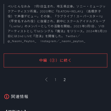
ぺいとんなおみ 7月1日生まれ、埼玉県出身。ソニー・ミュージッ
クアーティスツ所属。2020年に『BATON=RELAY』（高橋京子
役）で声優デビュー。その後、『ラブライブ！スーパースター!!』
（平安名すみれ役）に抜擢され、劇中にスクールアイドルグループ
「Liella!」のメンバーとしての活動を開始。2023年3月1日、ソロ
アーティストとして1stシングル『魔法』をリリース。2024年3月20
日には2nd LIVE『泡沫』を開催した。 Twitter／
@_Naomi_Payton_
Instagram／
_naomi_payton_
中編（②）に続く
1
2
関連情報