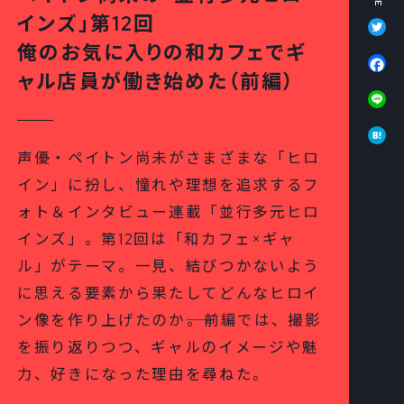
Tw
インズ」第12回
俺のお気に入りの和カフェでギ
Fa
ャル店員が働き始めた（前編）
Li
Ha
声優・ペイトン尚未がさまざまな「ヒロ
イン」に扮し、憧れや理想を追求するフ
ォト＆インタビュー連載「並行多元ヒロ
インズ」。第12回は「和カフェ×ギャ
ル」がテーマ。一見、結びつかないよう
に思える要素から果たしてどんなヒロイ
ン像を作り上げたのか――。前編では、撮影
を振り返りつつ、ギャルのイメージや魅
力、好きになった理由を尋ねた。