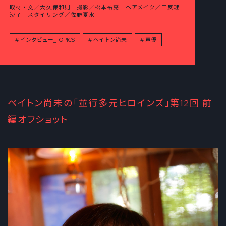
取材・文／大久保和則 撮影／松本祐亮 ヘアメイク／三反理
沙子 スタイリング／佐野夏水
インタビュー_TOPICS
ペイトン尚未
声優
ペイトン尚未の「並行多元ヒロインズ」第12回 前
編オフショット