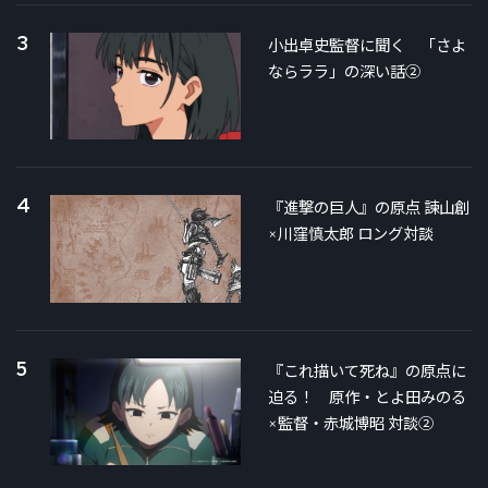
3
小出卓史監督に聞く 「さよ
ならララ」の深い話②
4
『進撃の巨人』の原点 諫山創
×川窪慎太郎 ロング対談
5
『これ描いて死ね』の原点に
迫る！ 原作・とよ田みのる
×監督・赤城博昭 対談②