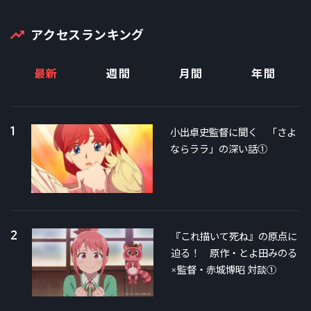
アクセスランキング
最新
週間
月間
年間
1
小出卓史監督に聞く 「さよ
ならララ」の深い話①
2
『これ描いて死ね』の原点に
迫る！ 原作・とよ田みのる
×監督・赤城博昭 対談①