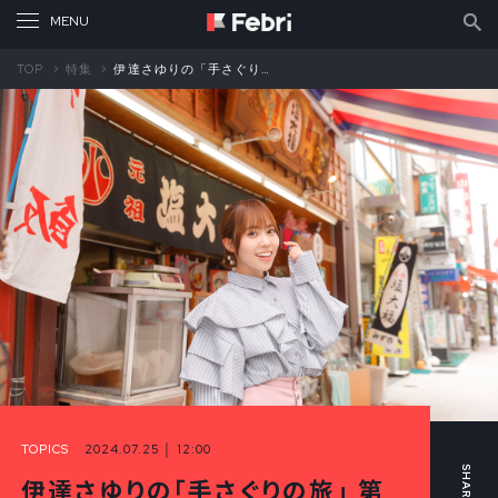
TOP
特集
伊達さゆりの「手さぐりの旅」 第19回 コブクロさんの「Million Films」が呼び起こす 戻れないあの頃と父の思い出（中編）
TOPICS
2024.07.25 │ 12:00
伊達さゆりの「手さぐりの旅」 第