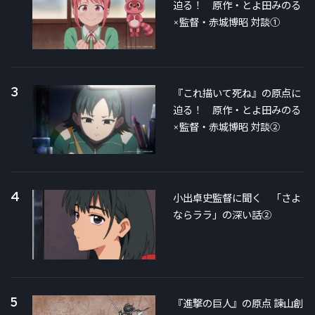
迫る！ 原作・とよ田みのる
×監督・赤城博昭 対談①
3
『これ描いて死ね』の原点に
迫る！ 原作・とよ田みのる
×監督・赤城博昭 対談②
4
小出卓史監督に聞く 「さよ
ならララ」の深い話②
5
『進撃の巨人』の原点 諫山創