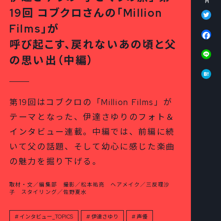
Tw
19回 コブクロさんの「Million
Films」が
Fa
呼び起こす、戻れないあの頃と父
Li
の思い出（中編）
Ha
第19回はコブクロの「Million Films」が
テーマとなった、伊達さゆりのフォト＆
インタビュー連載。中編では、前編に続
いて父の話題、そして幼心に感じた楽曲
の魅力を掘り下げる。
取材・文／編集部 撮影／松本祐亮 ヘアメイク／三反理沙
子 スタイリング／佐野夏水
インタビュー_TOPICS
伊達さゆり
声優