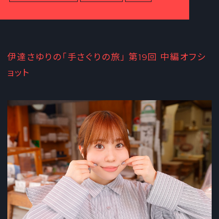
伊達さゆりの「手さぐりの旅」 第19回 中編オフシ
ョット