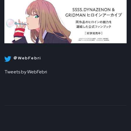
＠WebFebri
Tweets by WebFebri