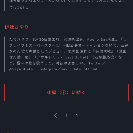
昆布茶をふるまって「預かって」くれるそうです（お父さんでなく
てもOK）。
伊達さゆり
だてさゆり 9月30日生まれ。宮城県出身。Apollo Bay所属。『ラ
ブライブ！スーパースター!!』一般公募オーディションを経て、澁谷
かのん役で声優としてデビュー。他の出演作に『英傑大戦』（池田
せん役、他）『アサルトリリィ Last Bullet』（石塚藤乃役）な
ど。趣味は歌を歌うこと。特技はよさこい。 Twitter／
@SayuriDate
Instagram／
sayuridate_official
後編（③）に続く
1
2