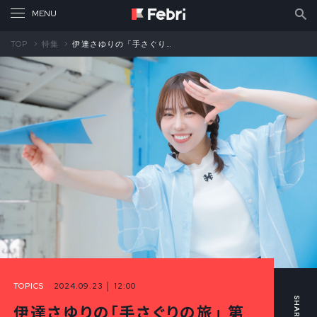
TOP
特集
伊達さゆりの「手さぐりの旅」 第20回 アイドルの葛藤と輝きに魅せられる 僕が見たかった青空さんの「飛ばなかった紙飛行機」（中編）
TOPICS
2024.09.23 │ 12:00
伊達さゆりの「手さぐりの旅」 第