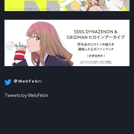
＠WebFebri
Tweets by WebFebri