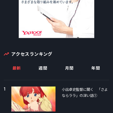
アクセスランキング
最新
週間
月間
年間
1
小出卓史監督に聞く 「さよ
ならララ」の深い話①