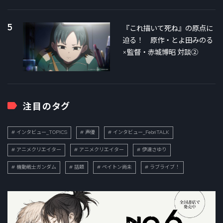
5
『これ描いて死ね』の原点に
迫る！ 原作・とよ田みのる
×監督・赤城博昭 対談②
注目のタグ
インタビュー_TOPICS
声優
インタビュー_FebriTALK
アニメクリエイター
アニメクリエイター
伊達さゆり
機動戦士ガンダム
話題
ペイトン尚未
ラブライブ！