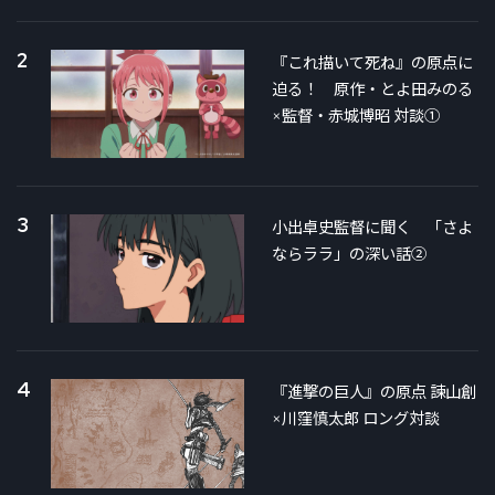
2
『これ描いて死ね』の原点に
迫る！ 原作・とよ田みのる
×監督・赤城博昭 対談①
3
小出卓史監督に聞く 「さよ
ならララ」の深い話②
4
『進撃の巨人』の原点 諫山創
×川窪慎太郎 ロング対談