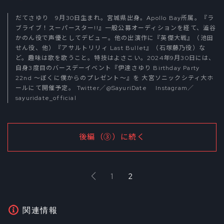
だてさゆり 9月30日生まれ。宮城県出身。Apollo Bay所属。『ラ
ブライブ！スーパースター!!』一般公募オーディションを経て、澁谷
かのん役で声優としてデビュー。他の出演作に『英傑大戦』（池田
せん役、他）『アサルトリリィ Last Bullet』（石塚藤乃役）な
ど。趣味は歌を歌うこと。特技はよさこい。2024年9月30日には、
自身3度目のバースデーイベント『伊達さゆり Birthday Party
22nd 〜ぼくに僕からのプレゼント～』を 大宮ソニックシティ大ホ
ールにて開催予定。 Twitter／
@SayuriDate
Instagram／
sayuridate_official
後編（③）に続く
1
2
関連情報