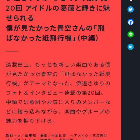
Tw
20回 アイドルの葛藤と輝きに魅
せられる
Fa
僕が見たかった青空さんの「飛
Li
ばなかった紙飛行機」（中編）
Ha
連載史上、もっとも新しい楽曲である僕
が見たかった青空の「飛ばなかった紙飛
行機」がテーマとなった、伊達さゆりの
フォト＆インタビュー連載の第20回。
中編では歌詞やお気に入りのメンバーな
どに踏み込みながら、楽曲やグループの
魅力を掘り下げる。
取材・文／編集部 撮影／松本祐亮 ヘアメイク／三反理沙