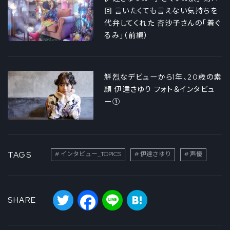
回 言いたくても言えない気持ちを
代弁してくれた 杏沙子さんの「着ぐ
るみ」（前編）
鮮烈なデビューから1年、20歳の素
顔 伊達さゆり フォト＆インタビュ
ー①
TAGS
インタビュー_TOPICS
伊達さゆり
声優
Twitter
Facebook
Line
Hatena
SHARE