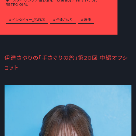
子 スタイリング／佐野夏水 衣装協力／ems excite、
RETRO GIRL
インタビュー_TOPICS
伊達さゆり
声優
伊達さゆりの「手さぐりの旅」第20回 中編オフシ
ョット