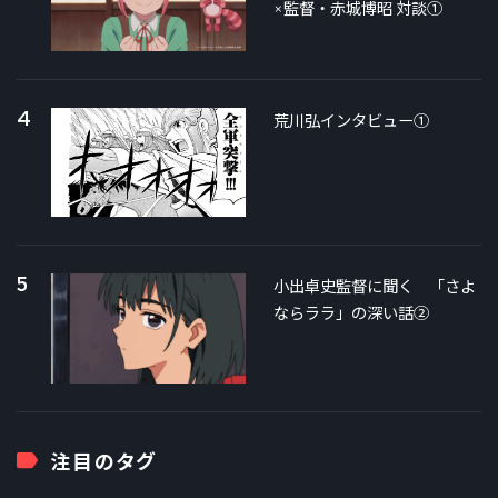
×監督・赤城博昭 対談①
4
荒川弘インタビュー①
5
小出卓史監督に聞く 「さよ
ならララ」の深い話②
注目のタグ