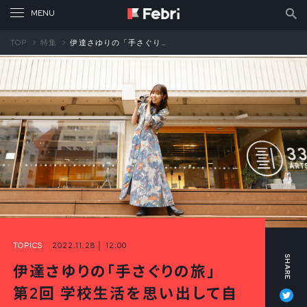
TOP
特集
伊達さゆりの「手さぐりの旅」 第2回 学校生活を思い出して自己投影してしまうSHISHAMOさんの「中庭の少女たち」（前編）
TOPICS
2022.11.28 │ 12:00
伊達さゆりの「手さぐりの旅」
Tw
第2回 学校生活を思い出して自