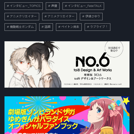
インタビュー_TOPICS
声優
インタビュー_FebriTALK
アニメクリエイター
アニメクリエイター
伊達さゆり
機動戦士ガンダム
話題
ペイトン尚未
ラブライブ！