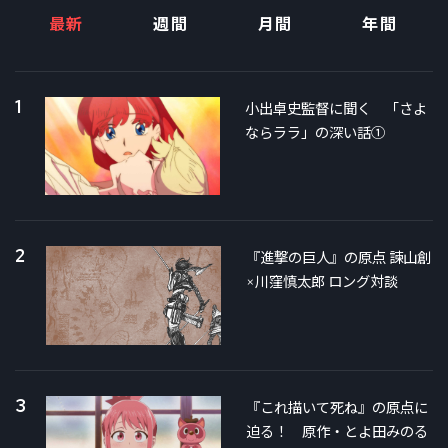
最新
週間
月間
年間
1
小出卓史監督に聞く 「さよ
ならララ」の深い話①
2
『進撃の巨人』の原点 諫山創
×川窪慎太郎 ロング対談
3
『これ描いて死ね』の原点に
迫る！ 原作・とよ田みのる