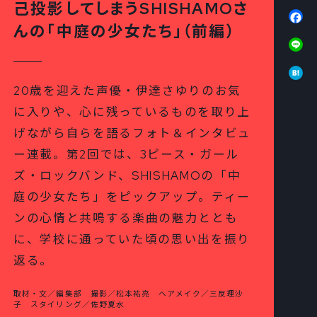
己投影してしまうSHISHAMOさ
Fa
んの「中庭の少女たち」（前編）
Li
Ha
20歳を迎えた声優・伊達さゆりのお気
に入りや、心に残っているものを取り上
げながら自らを語るフォト＆インタビュ
ー連載。第2回では、3ピース・ガール
ズ・ロックバンド、SHISHAMOの「中
庭の少女たち」をピックアップ。ティー
ンの心情と共鳴する楽曲の魅力ととも
に、学校に通っていた頃の思い出を振り
返る。
取材・文／編集部 撮影／松本祐亮 ヘアメイク／三反理沙
子 スタイリング／佐野夏水