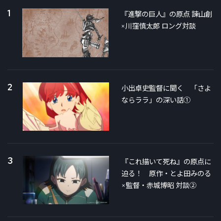
1
『進撃の巨人』の原点 諫山創
×川窪慎太郎 ロング対談
2
小出卓史監督に聞く 「さよ
ならララ」の深い話①
3
『これ描いて死ね』の原点に
迫る！ 原作・とよ田みのる
×監督・赤城博昭 対談②