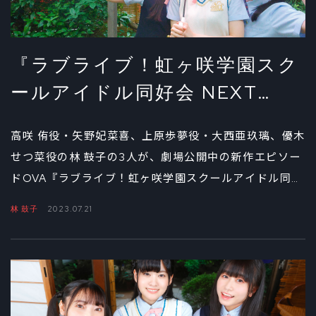
『ラブライブ！虹ヶ咲学園スク
ールアイドル同好会 NEXT
SKY』 矢野妃菜喜、大西亜玖
高咲 侑役・矢野妃菜喜、上原歩夢役・大西亜玖璃、優木
璃、林 鼓子が語る「ニジガク」
せつ菜役の林 鼓子の3人が、劇場公開中の新作エピソー
の今とこれから③
ドOVA『ラブライブ！虹ヶ咲学園スクールアイドル同好
会 NEXT SKY（以下、NEXT SKY）』について語り合
林 鼓子
2023.07.21
ってきた座談会。最終回となる第3回は、本作からニジ
ガクの物語に参加した林の印象やプライベートでのエピ
ソード、そして5thアルバムや6thライブなど、この先
の展開に対する思いをたっぷりと語ってもらった。