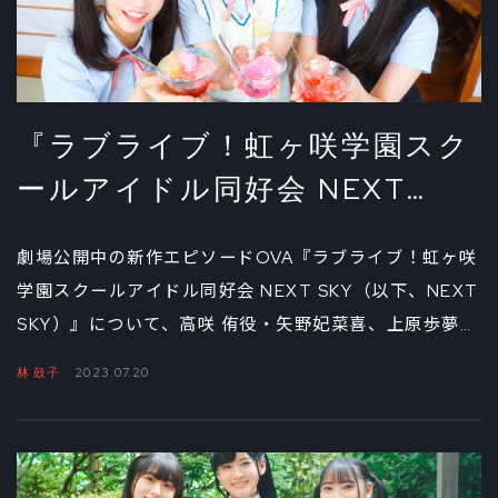
『ラブライブ！虹ヶ咲学園スク
ールアイドル同好会 NEXT
SKY』 矢野妃菜喜、大西亜玖
劇場公開中の新作エピソードOVA『ラブライブ！虹ヶ咲
璃、林 鼓子が語る「ニジガク」
学園スクールアイドル同好会 NEXT SKY（以下、NEXT
の今とこれから②
SKY）』について、高咲 侑役・矢野妃菜喜、上原歩夢
役・大西亜玖璃、優木せつ菜役の林 鼓子の3人が語り合
林 鼓子
2023.07.20
う座談会。第2回は挿入歌の「Go Our Way！」、そし
てエンディングテーマの「SINGING, DREAMING,
NOW!」の魅力を中心にお届けする。