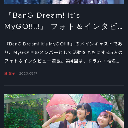
『BanG Dream! It’s
MyGO!!!!!』 フォト＆インタビ
ュー④ 椎名立希役・林 鼓子
『BanG Dream! It’s MyGO!!!!!』のメインキャストであ
り、MyGO!!!!!のメンバーとして活動をともにする5人の
フォト＆インタビュー連載。第4回は、ドラム・椎名立
希（しいなたき）を担当する林 鼓子が登場。衝撃的な展
林 鼓子
2023.08.17
開を迎えた第9話の収録舞台裏や、気になる第10話以降
のストーリーについて尋ねた。