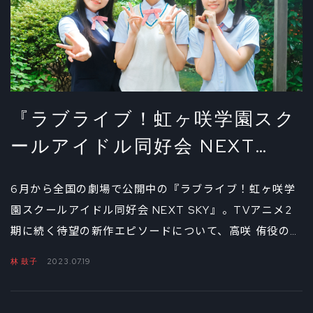
『ラブライブ！虹ヶ咲学園スク
ールアイドル同好会 NEXT
SKY』矢野妃菜喜、大西亜玖
6月から全国の劇場で公開中の『ラブライブ！虹ヶ咲学
璃、林 鼓子が語る「ニジガク」
園スクールアイドル同好会 NEXT SKY』。TVアニメ2
の今とこれから①
期に続く待望の新作エピソードについて、高咲 侑役の矢
野妃菜喜、上原歩夢役の大西亜玖璃、優木せつ菜役の林
林 鼓子
2023.07.19
鼓子の3人に語ってもらった。第1回は公開後の反響、そ
して公開後にあらめて感じている作品の魅力や好きなシ