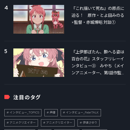
4
『これ描いて死ね』の原点に
迫る！ 原作・とよ田みのる
×監督・赤城博昭 対談①
5
『上伊那ぼたん、酔へる姿は
百合の花』スタッフリレーイ
ンタビュー③ みやち（メイ
ンアニメーター、第1話作監）
×銀さん（第3話絵コンテ＆作
監）対談
注目のタグ
インタビュー_TOPICS
声優
インタビュー_FebriTALK
アニメクリエイター
アニメクリエイター
伊達さゆり