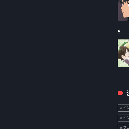
所”の調べ方、探し方を解説する。
5
イン
イン
ア