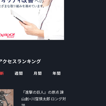
アクセスランキング
新
週間
月間
年間
『進撃の巨人』の原点 諫
山創×川窪慎太郎 ロング対
談