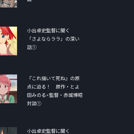
小出卓史監督に聞く
「さよならララ」の深い
話①
『これ描いて死ね』の原
点に迫る！ 原作・とよ
田みのる×監督・赤城博昭
対談①
小出卓史監督に聞く