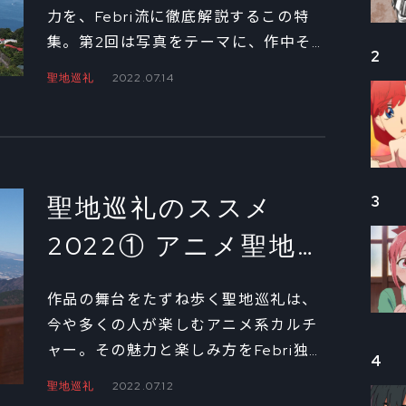
方」は!?
力を、Febri流に徹底解説するこの特
集。第2回は写真をテーマに、作中そ
2
っくりに撮影するための知識や、便利
聖地巡礼
2022.07.14
なアイテムなどを紹介しよう。
聖地巡礼のススメ
3
2022① アニメ聖地
の「探し方」教えま
作品の舞台をたずね歩く聖地巡礼は、
す！
今や多くの人が楽しむアニメ系カルチ
ャー。その魅力と楽しみ方をFebri独自
4
の視点で徹底解説。第1回は地図をテー
聖地巡礼
2022.07.12
マに、いちばんの基本である“聖地の場