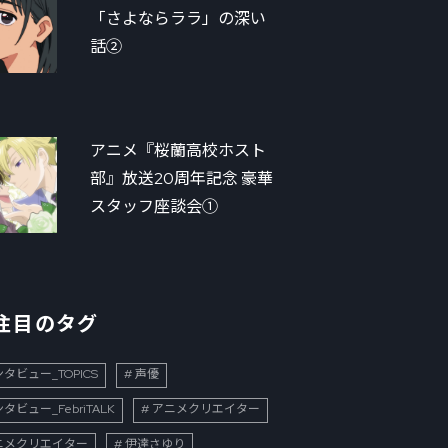
「さよならララ」の深い
話②
アニメ『桜蘭高校ホスト
部』放送20周年記念 豪華
スタッフ座談会①
注目のタグ
タビュー_TOPICS
声優
タビュー_FebriTALK
アニメクリエイター
ニメクリエイター
伊達さゆり