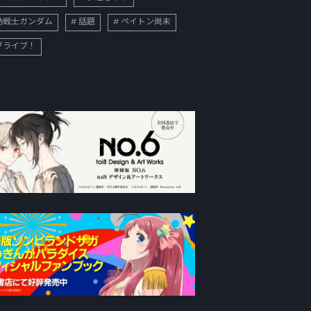
動戦士ガンダム
話題
ペイトン尚未
ブライブ！