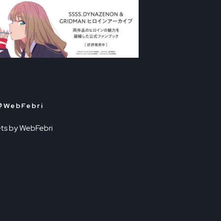
＠WebFebri
ts by WebFebri