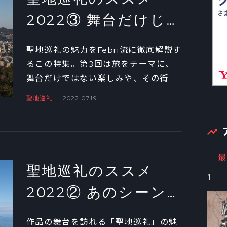
2022③ 舞台だけじ
ゃない旅の「楽しみ
聖地巡礼の魅力をFebri流に徹底解説す
方」とは？
るこの特集。第3回は旅をテーマに、
舞台だけではない楽しみや、その街に
適した移動方法など、旅全体を充実さ
聖地巡礼
2022.07.19
せるコツを紹介しよう！
最
聖地巡礼のススメ
1
2022② あのシーン
と同じ風景の「撮り
作品の舞台を訪れる「聖地巡礼」の魅