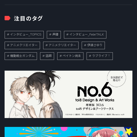
注目のタグ
インタビュー_TOPICS
声優
インタビュー_FebriTALK
アニメクリエイター
アニメクリエイター
伊達さゆり
機動戦士ガンダム
話題
ペイトン尚未
ラブライブ！