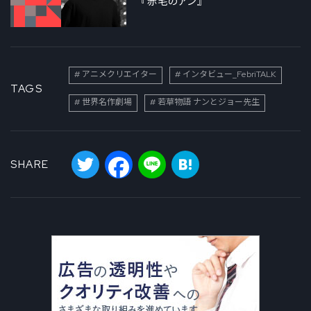
『赤毛のアン』
アニメクリエイター
インタビュー_FebriTALK
TAGS
世界名作劇場
若草物語 ナンとジョー先生
Twitter
Facebook
Line
Hatena
SHARE