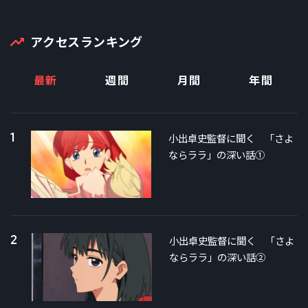
アクセスランキング
最新
週間
月間
年間
1
小出卓史監督に聞く 「さよ
ならララ」の深い話①
2
小出卓史監督に聞く 「さよ
ならララ」の深い話②