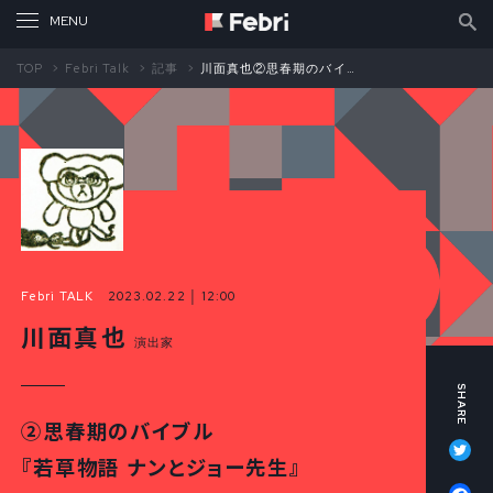
TOP
Febri Talk
記事
川面真也②思春期のバイブル『若草物語 ナンとジョー先生』
Febri TALK
2023.02.22 │ 12:00
川面真也
演出家
②思春期のバイブル
Tw
『若草物語 ナンとジョー先生』
Fa