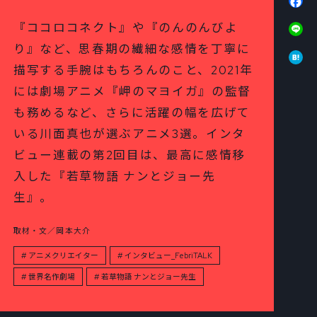
Li
『ココロコネクト』や『のんのんびよ
り』など、思春期の繊細な感情を丁寧に
Ha
描写する手腕はもちろんのこと、2021年
には劇場アニメ『岬のマヨイガ』の監督
も務めるなど、さらに活躍の幅を広げて
いる川面真也が選ぶアニメ3選。インタ
ビュー連載の第2回目は、最高に感情移
入した『若草物語 ナンとジョー先
生』。
取材・文／岡本大介
アニメクリエイター
インタビュー_FebriTALK
世界名作劇場
若草物語 ナンとジョー先生