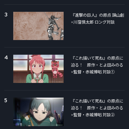
3
『進撃の巨人』の原点 諫山創
×川窪慎太郎 ロング対談
4
『これ描いて死ね』の原点に
迫る！ 原作・とよ田みのる
×監督・赤城博昭 対談①
5
『これ描いて死ね』の原点に
迫る！ 原作・とよ田みのる
×監督・赤城博昭 対談②