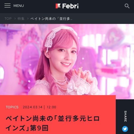
TOP
特集
ペイトン尚未の「並行多元ヒロインズ」第9回 好きと憧れが詰まった「ピンク髪の女の子」（前編）
TOPICS
2024.03.14 │ 12:00
ペイトン尚未の「並行多元ヒロ
Tw
インズ」第9回