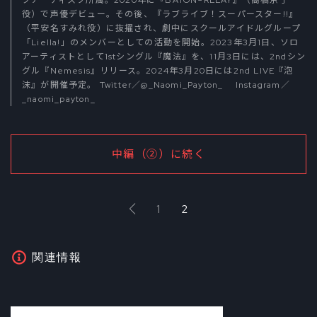
役）で声優デビュー。その後、『ラブライブ！スーパースター!!』
（平安名すみれ役）に抜擢され、劇中にスクールアイドルグループ
「Liella!」のメンバーとしての活動を開始。2023年3月1日、ソロ
アーティストとして1stシングル『魔法』を、11月3日には、2ndシン
グル『Nemesis』リリース。2024年3月20日には2nd LIVE『泡
沫』が開催予定。 Twitter／
@_Naomi_Payton_
Instagram／
_naomi_payton_
中編（②）に続く
1
2
関連情報