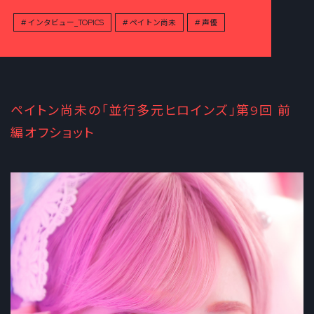
インタビュー_TOPICS
ペイトン尚未
声優
ペイトン尚未の「並行多元ヒロインズ」第9回 前
編オフショット