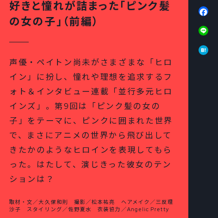
好きと憧れが詰まった「ピンク髪
Fa
の女の子」（前編）
Li
Ha
声優・ペイトン尚未がさまざまな「ヒロ
イン」に扮し、憧れや理想を追求するフ
ォト＆インタビュー連載「並行多元ヒロ
インズ」。第9回は「ピンク髪の女の
子」をテーマに、ピンクに囲まれた世界
で、まさにアニメの世界から飛び出して
きたかのようなヒロインを表現してもら
った。はたして、演じきった彼女のテン
ションは？
取材・文／大久保和則 撮影／松本祐亮 ヘアメイク／三反理
沙子 スタイリング／佐野夏水 衣装協力／Angelic Pretty