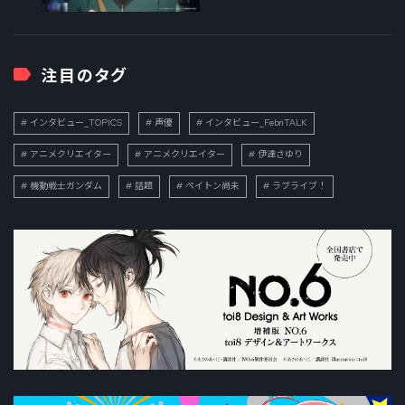
注目のタグ
インタビュー_TOPICS
声優
インタビュー_FebriTALK
アニメクリエイター
アニメクリエイター
伊達さゆり
機動戦士ガンダム
話題
ペイトン尚未
ラブライブ！