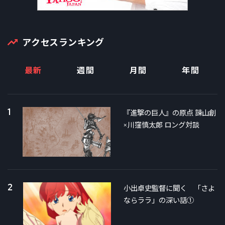
アクセスランキング
最新
週間
月間
年間
1
『進撃の巨人』の原点 諫山創
×川窪慎太郎 ロング対談
2
小出卓史監督に聞く 「さよ
ならララ」の深い話①