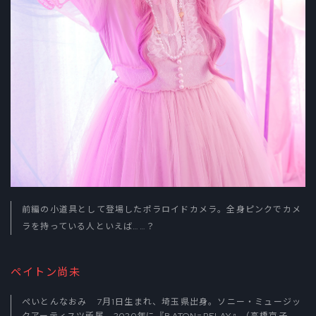
前編の小道具として登場したポラロイドカメラ。全身ピンクでカメ
ラを持っている人といえば……？
ペイトン尚未
ぺいとんなおみ 7月1日生まれ、埼玉県出身。ソニー・ミュージッ
クアーティスツ所属。2020年に『BATON=RELAY』（高橋京子