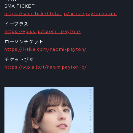
SMA TICKET
https://sma-ticket.tstar.jp/artist/paytonnaomi
イープラス
https://eplus.jp/naomi_payton/
ローソンチケット
https://l-tike.com/naomi-payton/
チケットぴあ
https://w.pia.jp/t/naomipayton-c/