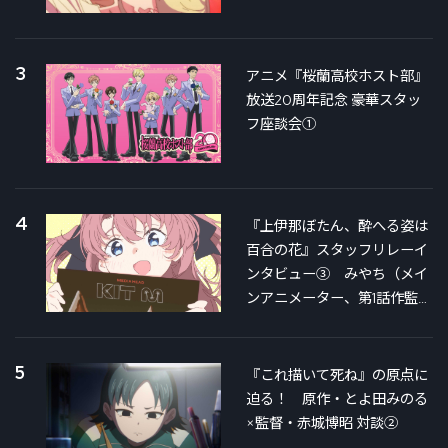
3
アニメ『桜蘭高校ホスト部』
放送20周年記念 豪華スタッ
フ座談会①
4
『上伊那ぼたん、酔へる姿は
百合の花』スタッフリレーイ
ンタビュー③ みやち（メイ
ンアニメーター、第1話作監）
×銀さん（第3話絵コンテ＆作
監）対談
5
『これ描いて死ね』の原点に
迫る！ 原作・とよ田みのる
×監督・赤城博昭 対談②