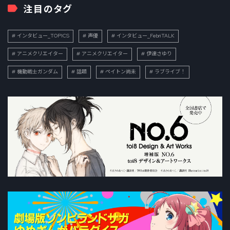
注目のタグ
インタビュー_TOPICS
声優
インタビュー_FebriTALK
アニメクリエイター
アニメクリエイター
伊達さゆり
機動戦士ガンダム
話題
ペイトン尚未
ラブライブ！