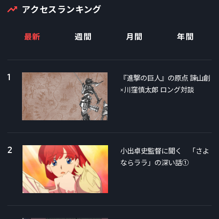
アクセスランキング
最新
週間
月間
年間
1
『進撃の巨人』の原点 諫山創
×川窪慎太郎 ロング対談
2
小出卓史監督に聞く 「さよ
ならララ」の深い話①