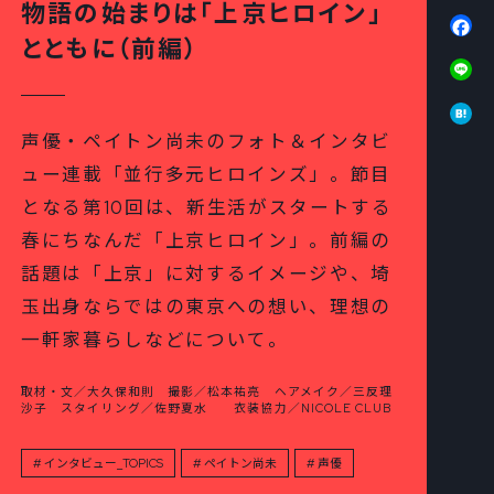
物語の始まりは「上京ヒロイン」
Fa
とともに（前編）
Li
Ha
声優・ペイトン尚未のフォト＆インタビ
ュー連載「並行多元ヒロインズ」。節目
となる第10回は、新生活がスタートする
春にちなんだ「上京ヒロイン」。前編の
話題は「上京」に対するイメージや、埼
玉出身ならではの東京への想い、理想の
一軒家暮らしなどについて。
取材・文／大久保和則 撮影／松本祐亮 ヘアメイク／三反理
沙子 スタイリング／佐野夏水 衣装協力／NICOLE CLUB
インタビュー_TOPICS
ペイトン尚未
声優