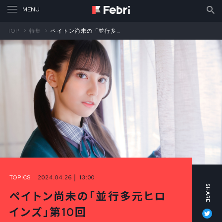
TOP
特集
ペイトン尚未の「並行多元ヒロインズ」第10回 物語の始まりは「上京ヒロイン」とともに（前編）
TOPICS
2024.04.26 │ 13:00
ペイトン尚未の「並行多元ヒロ
Tw
インズ」第10回