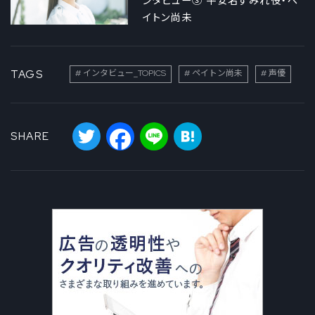
ンタビュー③ 平安名すみれ役・ペ
イトン尚未
TAGS
インタビュー_TOPICS
ペイトン尚未
声優
Twitter
Facebook
Line
Hatena
SHARE