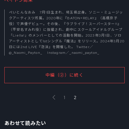
ペイトン尚未
ぺいとんなおみ 7月1日生まれ、埼玉県出身。ソニー・ミュージッ
クアーティスツ所属。2020年に『BATON=RELAY』（高橋京子
役）で声優デビュー。その後、『ラブライブ！スーパースター!!』
（平安名すみれ役）に抜擢され、劇中にスクールアイドルグループ
「Liella!」のメンバーとしての活動を開始。2023年3月1日、ソロ
アーティストとして1stシングル『魔法』をリリース。2024年3月20
日には2nd LIVE『泡沫』を開催した。 Twitter／
@_Naomi_Payton_
Instagram／
_naomi_payton_
中編（②）に続く
1
2
あわせて読みたい