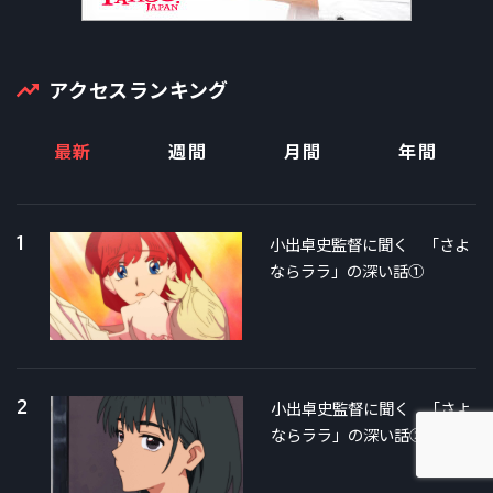
アクセスランキング
最新
週間
月間
年間
1
小出卓史監督に聞く 「さよ
ならララ」の深い話①
2
小出卓史監督に聞く 「さよ
ならララ」の深い話②