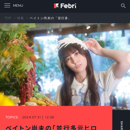
TOP
特集
ペイトン尚未の「並行多元ヒロインズ」第13回 あんまり空に戻る気がなさそうな「なまけものの天使」（後編）
TOPICS
2024.07.31 │ 12:00
ペイトン尚未の「並行多元ヒロ