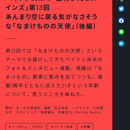
Tw
インズ」第13回
あんまり空に戻る気がなさそう
Fa
な「なまけものの天使」（後編）
Li
Ha
第13回では「なまけものの天使」という
テーマでお届けしてきたペイトン尚未の
フォト＆インタビュー連載。後編は「な
まけもの」要素に焦点を当てつつも、連
載1周年とともに迎えた21才という年齢
について、思うところを尋ねた。
取材・文／大久保和則 撮影／松本祐亮 ヘアメイク／三反理
沙子 スタイリング／佐野夏水 衣装協力／Melody BasKet
インタビュー_TOPICS
ペイトン尚未
声優