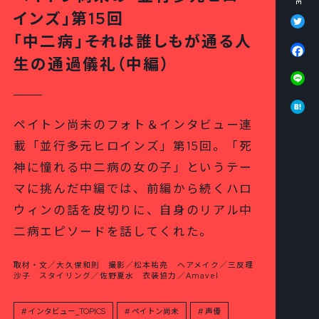
Tw
インズ」第15回
「中二病」――それは誰しもが通る人
Fa
生の通過儀礼（中編）
Li
Ha
ペイトン尚未のフォト＆インタビュー連
載「並行多元ヒロインズ」第15回。「死
神に憧れる中二病の女の子」というテー
マに挑んだ中編では、前編から続くハロ
ウィンの話を皮切りに、自身のリアル中
二病エピソードを話してくれた。
取材・文／大久保和則 撮影／松本祐亮 ヘアメイク／三反理
沙子 スタイリング／佐野夏水 衣装協力／Amavel
インタビュー_TOPICS
ペイトン尚未
声優