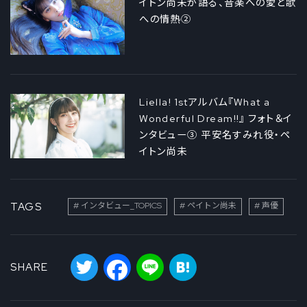
イトン尚未が語る、音楽への愛と歌
への情熱②
Liella! 1stアルバム『What a
Wonderful Dream!!』 フォト＆イ
ンタビュー③ 平安名すみれ役・ペ
イトン尚未
TAGS
インタビュー_TOPICS
ペイトン尚未
声優
Twitter
Facebook
Line
Hatena
SHARE