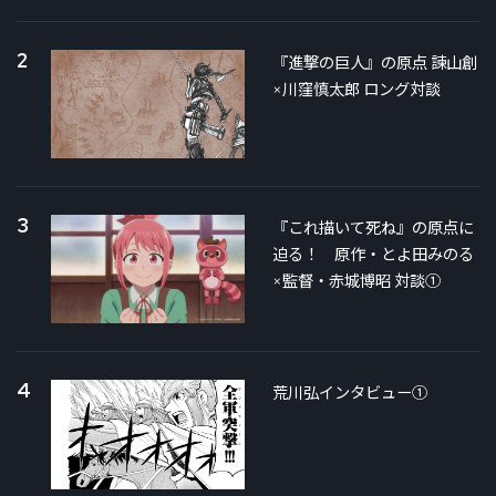
2
『進撃の巨人』の原点 諫山創
×川窪慎太郎 ロング対談
3
『これ描いて死ね』の原点に
迫る！ 原作・とよ田みのる
×監督・赤城博昭 対談①
4
荒川弘インタビュー①