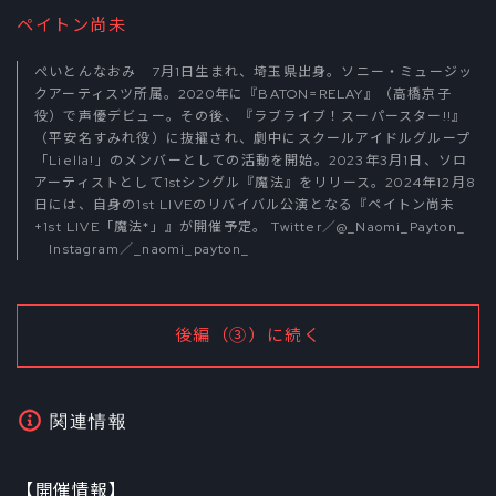
ペイトン尚未
ぺいとんなおみ 7月1日生まれ、埼玉県出身。ソニー・ミュージッ
クアーティスツ所属。2020年に『BATON=RELAY』（高橋京子
役）で声優デビュー。その後、『ラブライブ！スーパースター!!』
（平安名すみれ役）に抜擢され、劇中にスクールアイドルグループ
「Liella!」のメンバーとしての活動を開始。2023年3月1日、ソロ
アーティストとして1stシングル『魔法』をリリース。2024年12月8
日には、自身の1st LIVEのリバイバル公演となる『ペイトン尚未
+1st LIVE「魔法*」』が開催予定。 Twitter／
@_Naomi_Payton_
Instagram／
_naomi_payton_
後編（③）に続く
関連情報
【開催情報】