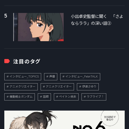
5
小出卓史監督に聞く 「さよ
ならララ」の深い話②
注目のタグ
インタビュー_TOPICS
声優
インタビュー_FebriTALK
アニメクリエイター
アニメクリエイター
伊達さゆり
機動戦士ガンダム
話題
ペイトン尚未
ラブライブ！