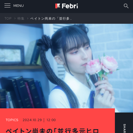
TOP
特集
ペイトン尚未の「並行多元ヒロインズ」第15回 「中二病」――それは誰しもが通る人生の通過儀礼（中編）
TOPICS
2024.10.29 │ 12:00
ペイトン尚未の「並行多元ヒロ