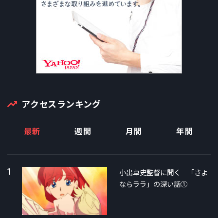
アクセスランキング
最新
週間
月間
年間
1
小出卓史監督に聞く 「さよ
ならララ」の深い話①