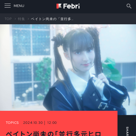
TOP
特集
ペイトン尚未の「並行多元ヒロインズ」第15回 「中二病」――それは誰しもが通る人生の通過儀礼（後編）
TOPICS
2024.10.30 │ 12:00
ペイトン尚未の「並行多元ヒロ