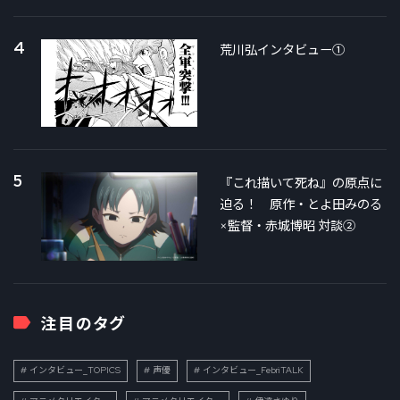
4
荒川弘インタビュー①
5
『これ描いて死ね』の原点に
迫る！ 原作・とよ田みのる
×監督・赤城博昭 対談②
注目のタグ
インタビュー_TOPICS
声優
インタビュー_FebriTALK