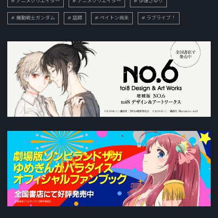
アニメクリエイター
アニメクリエイター
伊達さゆり
機動戦士ガンダム
話題
ペイトン尚未
ラブライブ！