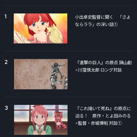
1
小出卓史監督に聞く 「さよ
ならララ」の深い話①
2
『進撃の巨人』の原点 諫山創
×川窪慎太郎 ロング対談
3
『これ描いて死ね』の原点に
迫る！ 原作・とよ田みのる
×監督・赤城博昭 対談①