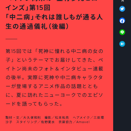
Tw
インズ」第15回
「中二病」――それは誰しもが通る人
Fa
生の通過儀礼（後編）
Li
Ha
第15回では「死神に憧れる中二病の女の
子」というテーマでお届けしてきた、ペ
イトン尚未のフォト＆インタビュー連載
の後半。実際に死神や中二病キャラクタ
ーが登場するアニメ作品の話題ととも
に、夏に訪れたニューヨークでのエピソ
ードを語ってもらった。
取材・文／大久保和則 撮影／松本祐亮 ヘアメイク／三反理
沙子 スタイリング／佐野夏水 衣装協力／Amavel