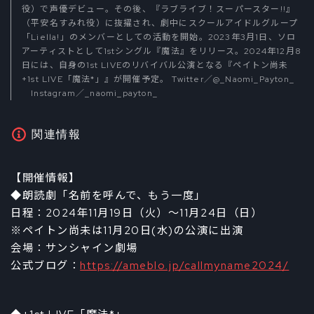
役）で声優デビュー。その後、『ラブライブ！スーパースター!!』
（平安名すみれ役）に抜擢され、劇中にスクールアイドルグループ
「Liella!」のメンバーとしての活動を開始。2023年3月1日、ソロ
アーティストとして1stシングル『魔法』をリリース。2024年12月8
日には、自身の1st LIVEのリバイバル公演となる『ペイトン尚未
+1st LIVE「魔法*」』が開催予定。 Twitter／
@_Naomi_Payton_
Instagram／
_naomi_payton_
関連情報
【開催情報】
◆朗読劇「名前を呼んで、もう一度」
日程：2024年11月19日（火）～11月24日（日）
※ペイトン尚未は11月20日(水)の公演に出演
会場：サンシャイン劇場
公式ブログ：
https://ameblo.jp/callmyname2024/