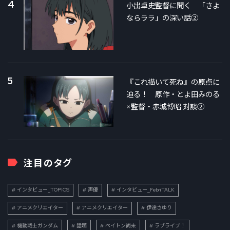
4
小出卓史監督に聞く 「さよ
ならララ」の深い話②
5
『これ描いて死ね』の原点に
迫る！ 原作・とよ田みのる
×監督・赤城博昭 対談②
注目のタグ
インタビュー_TOPICS
声優
インタビュー_FebriTALK
アニメクリエイター
アニメクリエイター
伊達さゆり
機動戦士ガンダム
話題
ペイトン尚未
ラブライブ！