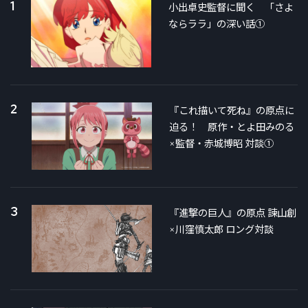
1
小出卓史監督に聞く 「さよ
ならララ」の深い話①
2
『これ描いて死ね』の原点に
迫る！ 原作・とよ田みのる
×監督・赤城博昭 対談①
3
『進撃の巨人』の原点 諫山創
×川窪慎太郎 ロング対談