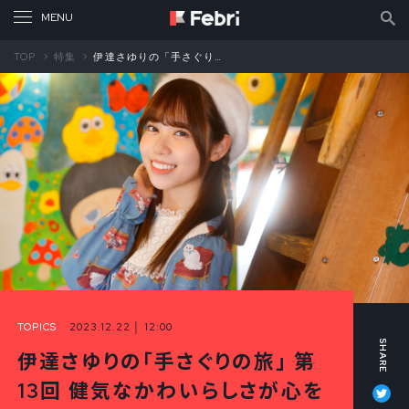
TOP
特集
伊達さゆりの「手さぐりの旅」 第13回 健気なかわいらしさが心をとらえた MINT mate boxさんの「君のことで悩みたい」（中編）
TOPICS
2023.12.22 │ 12:00
伊達さゆりの「手さぐりの旅」 第
Tw
13回 健気なかわいらしさが心を