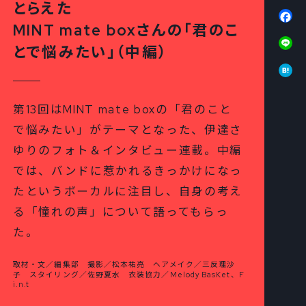
とらえた
Fa
MINT mate boxさんの「君のこ
Li
とで悩みたい」（中編）
Ha
第13回はMINT mate boxの「君のこと
で悩みたい」がテーマとなった、伊達さ
ゆりのフォト＆インタビュー連載。中編
では、バンドに惹かれるきっかけになっ
たというボーカルに注目し、自身の考え
る「憧れの声」について語ってもらっ
た。
取材・文／編集部 撮影／松本祐亮 ヘアメイク／三反理沙
子 スタイリング／佐野夏水 衣装協力／Melody BasKet、F
i.n.t