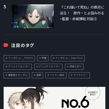
5
『これ描いて死ね』の原点に
迫る！ 原作・とよ田みのる
×監督・赤城博昭 対談②
注目のタグ
インタビュー_TOPICS
声優
インタビュー_FebriTALK
アニメクリエイター
アニメクリエイター
伊達さゆり
機動戦士ガンダム
話題
ペイトン尚未
ラブライブ！