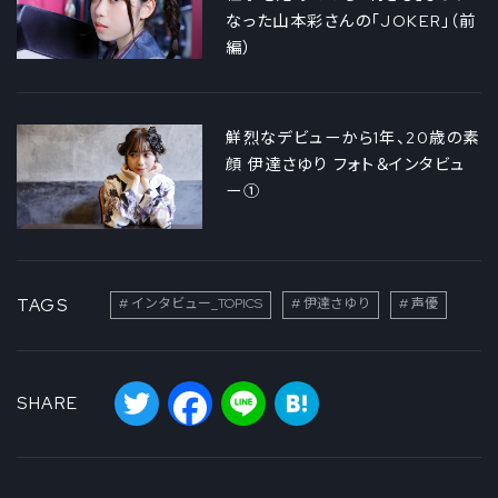
なった山本彩さんの「JOKER」（前
編）
鮮烈なデビューから1年、20歳の素
顔 伊達さゆり フォト＆インタビュ
ー①
TAGS
インタビュー_TOPICS
伊達さゆり
声優
Twitter
Facebook
Line
Hatena
SHARE