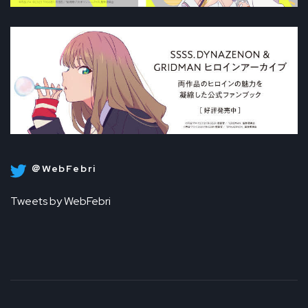
＠WebFebri
Tweets by WebFebri