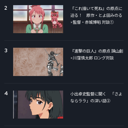
2
『これ描いて死ね』の原点に
迫る！ 原作・とよ田みのる
×監督・赤城博昭 対談①
3
『進撃の巨人』の原点 諫山創
×川窪慎太郎 ロング対談
4
小出卓史監督に聞く 「さよ
ならララ」の深い話②