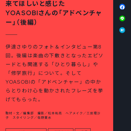
来てほしいと感じた
Fa
YOASOBIさんの「アドベンチャ
Li
ー」（後編）
Ha
伊達さゆりのフォト＆インタビュー第8
回。後編は楽曲の下敷きとなったエピソ
ードとも関連する「ひとり暮らし」や
「修学旅行」について。そして
YOASOBIの「アドベンチャー」の中か
らとりわけ心を動かされたフレーズを挙
げてもらった。
取材・文／編集部 撮影／松本祐亮 ヘアメイク／三反理沙
子 スタイリング／佐野夏水