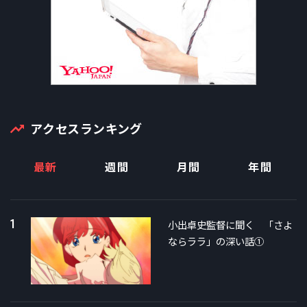
アクセスランキング
最新
週間
月間
年間
1
小出卓史監督に聞く 「さよ
ならララ」の深い話①