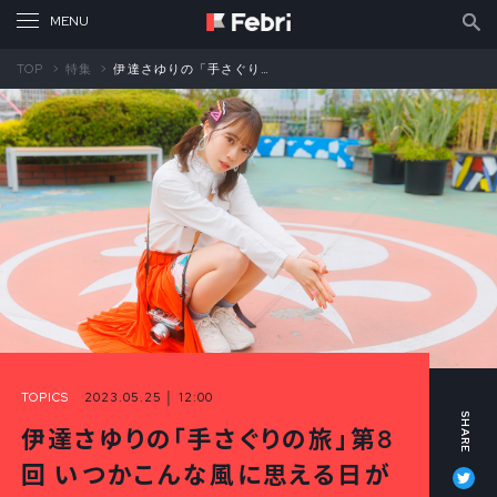
TOP
特集
伊達さゆりの「手さぐりの旅」 第8回 いつかこんな風に思える日が来てほしいと感じた YOASOBIさんの「アドベンチャー」（後編）
TOPICS
2023.05.25 │ 12:00
伊達さゆりの「手さぐりの旅」第8
Tw
回 いつかこんな風に思える日が