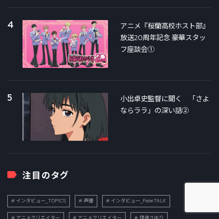
4
アニメ『桜蘭高校ホスト部』
放送20周年記念 豪華スタッ
フ座談会①
5
小出卓史監督に聞く 「さよ
ならララ」の深い話②
注目のタグ
インタビュー_TOPICS
声優
インタビュー_FebriTALK
アニメクリエイター
アニメクリエイター
伊達さゆり