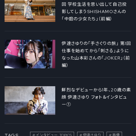
回 学校生活を思い出して自己投
影してしまうSHISHAMOさんの
「中庭の少女たち」（前編）
伊達さゆりの「手さぐりの旅」 第1回
仕事を始めてから「刺さる」ように
なった山本彩さんの「JOKER」（前
編）
鮮烈なデビューから1年、20歳の素
顔 伊達さゆり フォト＆インタビュ
ー①
TAGS
インタビュー_TOPICS
伊達さゆり
声優