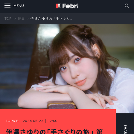
TOP
特集
伊達さゆりの「手さぐりの旅」 第17回 SEKAI NO OWARIさんの「yume」を聞くたびに思い出す、先生の言葉（中編）
TOPICS
2024.05.23 │ 12:00
伊達さゆりの「手さぐりの旅」 第