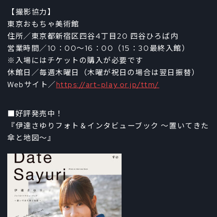
【撮影協力】
東京おもちゃ美術館
住所／東京都新宿区四谷4丁目20 四谷ひろば内
営業時間／10：00～16：00（15：30最終入館）
※入場にはチケットの購入が必要です
休館日／毎週木曜日（木曜が祝日の場合は翌日振替）
Webサイト／
https://art-play.or.jp/ttm/
■好評発売中！
『伊達さゆりフォト＆インタビューブック ～置いてきた
傘と地図～』