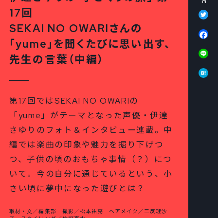
Tw
17回
SEKAI NO OWARIさんの
Fa
「yume」を聞くたびに思い出す、
Li
先生の言葉（中編）
Ha
第17回ではSEKAI NO OWARIの
「yume」がテーマとなった声優・伊達
さゆりのフォト＆インタビュー連載。中
編では楽曲の印象や魅力を掘り下げつ
つ、子供の頃のおもちゃ事情（？）につ
いて。今の自分に通じているという、小
さい頃に夢中になった遊びとは？
取材・文／編集部 撮影／松本祐亮 ヘアメイク／三反理沙