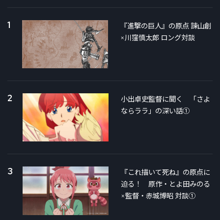
1
『進撃の巨人』の原点 諫山創
×川窪慎太郎 ロング対談
2
小出卓史監督に聞く 「さよ
ならララ」の深い話①
3
『これ描いて死ね』の原点に
迫る！ 原作・とよ田みのる
×監督・赤城博昭 対談①